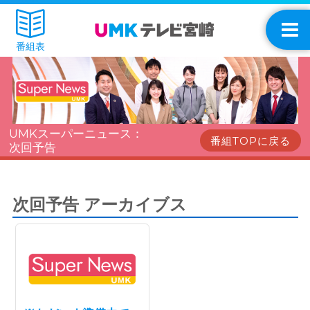
番組表
UMKスーパーニュース：
番組TOPに戻る
次回予告
次回予告 アーカイブス