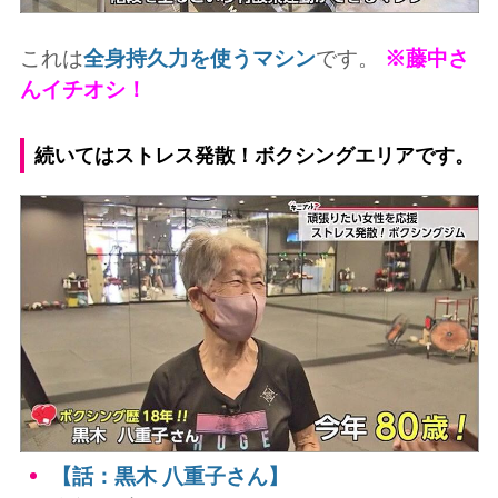
これは
全身持久力を使うマシン
です。
※藤中さ
んイチオシ！
続いてはストレス発散！ボクシングエリアです。
【話：黒木 八重子さん】