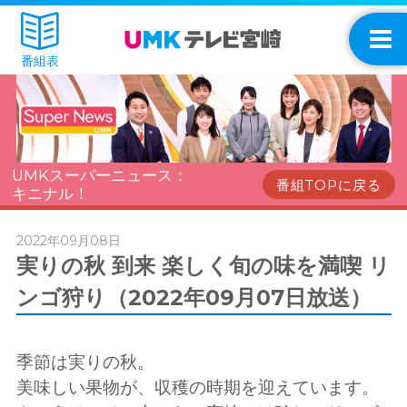
番組表
UMKスーパーニュース：
番組TOPに戻る
キニナル！
2022年09月08日
実りの秋 到来 楽しく旬の味を満喫 リ
ンゴ狩り（2022年09月07日放送）
季節は実りの秋。
美味しい果物が、収穫の時期を迎えています。