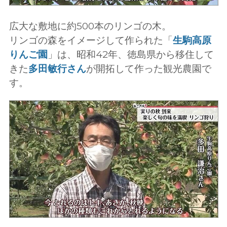
広大な敷地に約500本のリンゴの木。
リンゴの森をイメージして作られた「
生駒高原
りんご園
」は、昭和42年、徳島県から移住して
きた
多田敏行さん
が開拓して作った観光農園で
す。