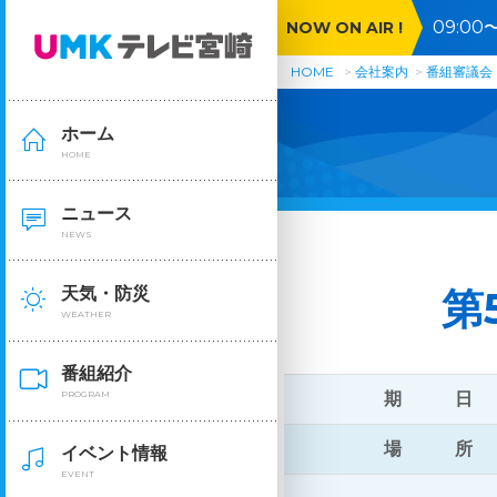
09:0
NOW ON AIR !
お盆直
HOME
会社案内
番組審議会
ホーム
HOME
ニュース
NEWS
天気・防災
第
WEATHER
番組紹介
期 日
PROGRAM
場 所
イベント情報
EVENT