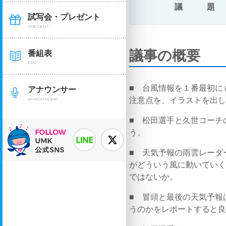
議 題
試写会・プレゼント
PRESENT
議事の概要
番組表
EPG
■ 台風情報を１番最初に
アナウンサー
注意点を、イラストを出
ANNOUNCER
■ 松田選手と久世コーチ
う。
■ 天気予報の雨雲レーダ
がどういう風に動いてい
ではないか。
■ 冒頭と最後の天気予報
うのかをレポートすると