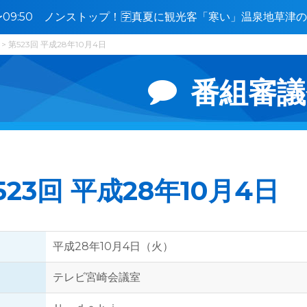
0〜09:50 ノンストップ！🈑真夏に観光客「寒い」温泉地草
撃か
第523回 平成28年10月4日
番組審議
523回 平成28年10月4日
平成28年10月4日（火）
テレビ宮崎会議室