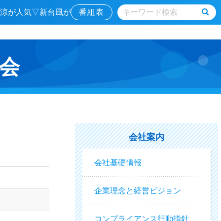
津の涼が人気▽新台風が
番組表
会
会社案内
会社基礎情報
企業理念と経営ビジョン
コンプライアンス行動指針