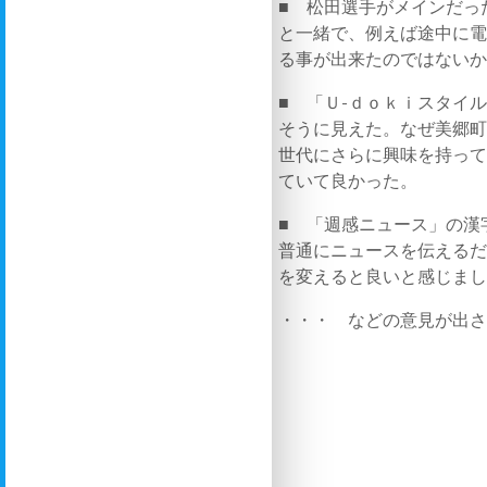
■ 松田選手がメインだっ
と一緒で、例えば途中に
る事が出来たのではない
■ 「Ｕ-ｄｏｋｉスタイ
そうに見えた。なぜ美郷
世代にさらに興味を持っ
ていて良かった。
■ 「週感ニュース」の漢
普通にニュースを伝える
を変えると良いと感じま
・・・ などの意見が出