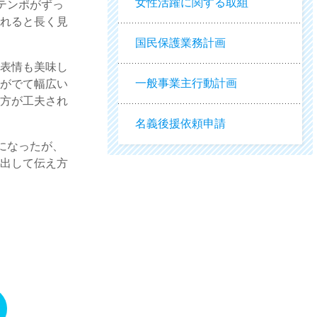
女性活躍に関する取組
テンポがずっ
いれると長く見
国民保護業務計画
、表情も美味し
一般事業主行動計画
みがでて幅広い
ぎ方が工夫され
名義後援依頼申請
になったが、
を出して伝え方