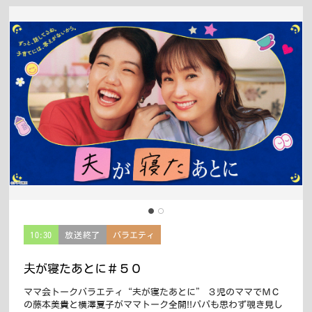
10:30
放送終了
バラエティ
夫が寝たあとに＃５０
ママ会トークバラエティ“夫が寝たあとに” ３児のママでＭＣ
の藤本美貴と横澤夏子がママトーク全開!!パパも思わず覗き見し