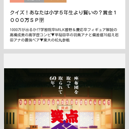
クイズ！あなたは小学５年生より賢いの？賞金１
０００万ＳＰ🈑
1000万が出るか⁉学習院卒M!LK曽野＆慶応卒フィギュア解説の
高橋成美の高学歴コンビ▼早稲田卒の羽鳥アナと偏差値70超え岩
田アナの最強ペア▼東大の松丸参戦