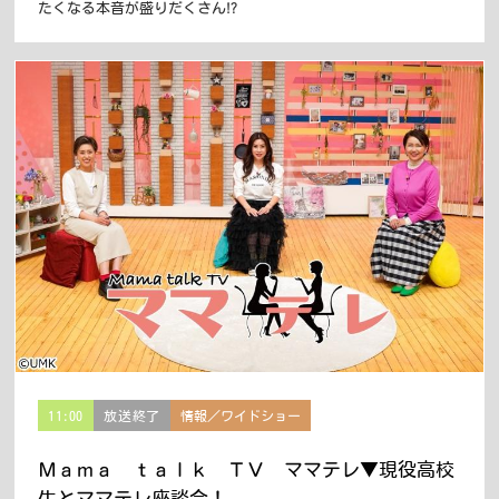
たくなる本音が盛りだくさん!?
11:00
放送終了
情報／ワイドショー
Ｍａｍａ ｔａｌｋ ＴＶ ママテレ▼現役高校
生とママテレ座談会！