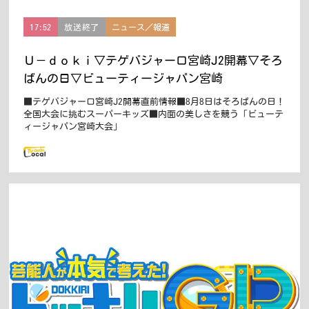
17:52
放送終了
ニュース／報道
Ｕ－ｄｏｋｉ▽テゲバジャーロ宮崎J2開幕▽そろ
ばんの日▽ビューティージャパン宮崎
■テゲバジャーロ宮崎J2開幕直前情報■8月8日はそろばんの日！
全国大会に挑むスーパーキッズ■内面の美しさを競う「ビューテ
ィージャパン宮崎大会」
この番組はLCBで配信しています