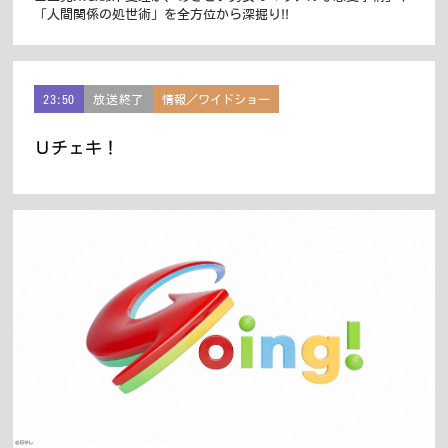
「人間関係の処世術」を全方位から深掘り!!
23:50
放送終了
情報／ワイドショー
Ｕチェキ！