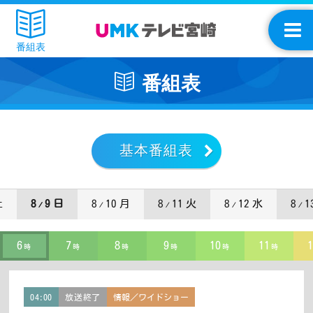
番組表
番組表
基本番組表
土
8
9 日
8
10 月
8
11 火
8
12 水
8
1
/
/
/
/
/
6
7
8
9
10
11
1
時
時
時
時
時
時
04:00
放送終了
情報／ワイドショー