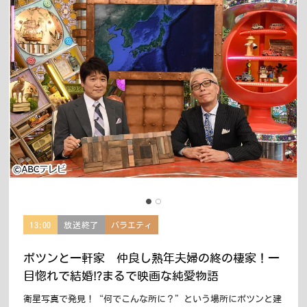
13:00
放送終了
バラエティ
ポツンと一軒家 仲良し熟年夫婦の終の棲家！一
目惚れで結婚!?まるで映画な純愛物語
衛星写真で発見！“何でこんな所に？”という場所にポツンと建