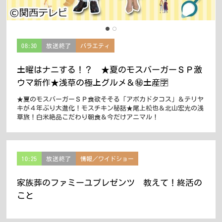
08:30
放送終了
バラエティ
土曜はナニする！？ ★夏のモスバーガーＳＰ激
ウマ新作★浅草の極上グルメ＆㊙土産🈑
★夏のモスバーガーＳＰ食欲そそる「アボカドタコス」＆テリヤ
キが４年ぶり大進化！モスチキン秘話★尾上松也＆北山宏光の浅
草旅！白米絶品こだわり朝食＆今だけアニマル！
10:25
放送終了
情報／ワイドショー
家族葬のファミーユプレゼンツ 教えて！終活の
こと