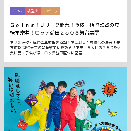
23:55
放送中
スポーツ
Ｇｏｉｎｇ！Ｊリーグ開幕！藤枝・槙野監督の覚
悟▼密着！ロッテ益田２５０Ｓ舞台裏🈑
▼Ｊ２藤枝・槙野智章監督を直撃！開幕戦Ｊ１昇格への決意！長
友佑都はFC東京の開幕戦で何を語る？▼史上５人目の２５０S偉
業に妻・子供が涙…ロッテ益田直也に密着