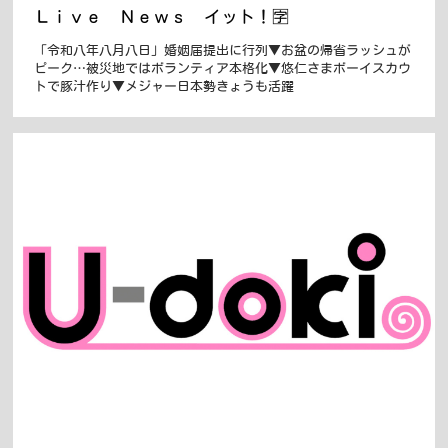
Ｌｉｖｅ Ｎｅｗｓ イット！🈑
「令和八年八月八日」婚姻届提出に行列▼お盆の帰省ラッシュが
ピーク…被災地ではボランティア本格化▼悠仁さまボーイスカウ
トで豚汁作り▼メジャー日本勢きょうも活躍