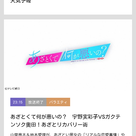
天気予報
23:15
放送終了
バラエティ
あざとくて何が悪いの？ 宇野実彩子VSガクテ
ンソク奥田！あざとリカバリー術
山里亮太＆鈴木愛理が、あざとい男女の「リアルな恋愛事情」や