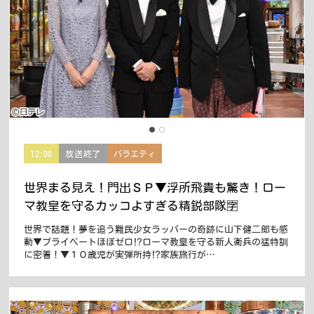
12:00
放送終了
バラエティ
世界まる見え！門出ＳＰ▼浮所飛貴も驚き！ロー
マ教皇を守るカッコよすぎる精鋭部隊🈑
世界で話題！夢を追う難民少女ラッパーの奇跡に山下健二郎も感
動▼プライベートほぼゼロ⁉ローマ教皇を守る新人衛兵の猛特訓
に密着！▼１０歳児が実弾所持⁉家族旅行が…