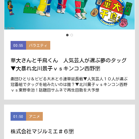
00:55
バラエティ
華大さんと千鳥くん 人気芸人が選ぶ夢のタッグ
▼大暴れ北川景子ｖｓキンコン西野🈑
劇団ひとり＆ビビる大木と６連単延長戦▼人気芸人１０人が選ぶ
冠番組でタッグを組みたいのは誰？▼北川景子ｖｓキンコン西野
ｖｓ東野幸治！話題回サムネで再生回数を大予想
01:50
アニメ
株式会社マジルミエ＃６🈑