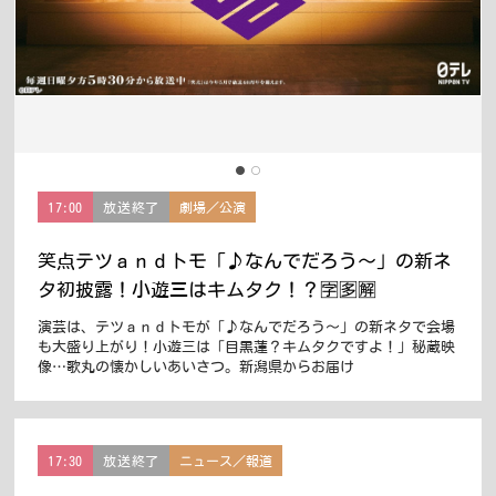
17:00
放送終了
劇場／公演
笑点テツａｎｄトモ「♪なんでだろう〜」の新ネ
タ初披露！小遊三はキムタク！？🈑🈕🈖
演芸は、テツａｎｄトモが「♪なんでだろう〜」の新ネタで会場
も大盛り上がり！小遊三は「目黒蓮？キムタクですよ！」秘蔵映
像…歌丸の懐かしいあいさつ。新潟県からお届け
17:30
放送終了
ニュース／報道