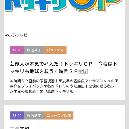
19:00
放送終了
バラエティ
芸能人が本気で考えた！ドッキリＧＰ 今夜はド
ッキリも地球を救う４時間ＳＰ🈑🈓
４時間ＳＰ直前の予習復習！▼去年の名勝負マッサマンｖｓ山田
涼介をプレイバック▼名作ドレミのうた選出！記憶に残る名シー
ン▼夏の風物詩！菊池風磨ドッキリも
23:10
放送終了
ニュース／報道