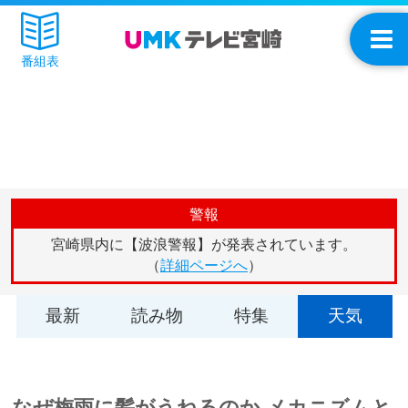
番組表
警報
宮崎県内に【波浪警報】が発表されています。
（
詳細ページへ
）
最新
読み物
特集
天気
なぜ梅雨に髪がうねるのか メカニズムと