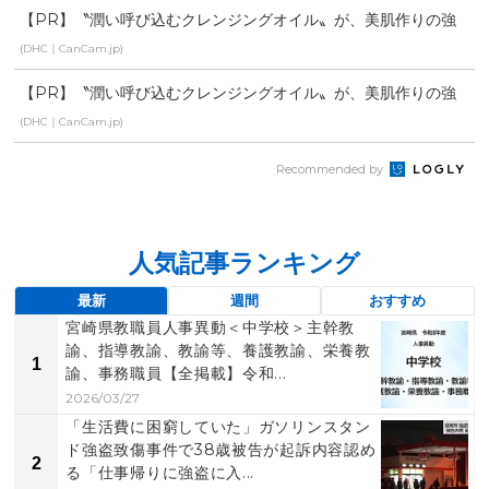
【PR】〝潤い呼び込むクレンジングオイル〟が、美肌作りの強
い味方！
(DHC｜CanCam.jp)
【PR】〝潤い呼び込むクレンジングオイル〟が、美肌作りの強
い味方！
(DHC｜CanCam.jp)
Recommended by
人気記事ランキング
最新
週間
おすすめ
宮崎県教職員人事異動＜中学校＞主幹教
諭、指導教諭、教諭等、養護教諭、栄養教
1
諭、事務職員【全掲載】令和...
2026/03/27
「生活費に困窮していた」ガソリンスタン
ド強盗致傷事件で38歳被告が起訴内容認め
2
る「仕事帰りに強盗に入...