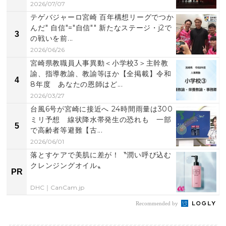
2026/07/07
テゲバジャーロ宮崎 百年構想リーグでつか
んだ" 自信"="自信"" 新たなステージ・j2で
3
の戦いを前...
2026/06/26
宮崎県教職員人事異動＜小学校3＞主幹教
諭、指導教諭、教諭等ほか【全掲載】令和
4
8年度 あなたの恩師はど...
2026/03/27
台風6号が宮崎に接近へ 24時間雨量は300
ミリ予想 線状降水帯発生の恐れも 一部
5
で高齢者等避難【古...
2026/06/01
落とすケアで美肌に差が！〝潤い呼び込む
クレンジングオイル〟
PR
DHC｜CanCam.jp
Recommended by