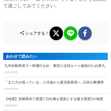
て過ごしてみてください。
シェアする！
あわせて読みたい
九州自動車道で一時通行止め 東回り迂回ルート確保のため東九
州自動車道で全面通行止...
2026/07/29
「まだ力が残っている」八代海から鹿児島県境へ…日奈久断層帯
の現状と宮崎県内への影...
2026/07/28
【地震】宮崎県内で震度3 日向灘を震源とする最大震度3の地震
が発生 津波の心配な...
2026/08/02