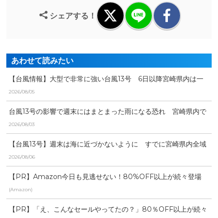
シェアする！
あわせて読みたい
【台風情報】大型で非常に強い台風13号 6日以降宮崎県内は一
部が強風域の恐れ 海...
2026/08/05
台風13号の影響で週末にはまとまった雨になる恐れ 宮崎県内で
も十分な注意を
2026/08/03
【台風13号】週末は海に近づかないように すでに宮崎県内全域
が強風域に 平野部で...
2026/08/06
【PR】Amazon今日も見逃せない！80%OFF以上が続々登場
(Amazon)
【PR】「え、こんなセールやってたの？」80％OFF以上が続々