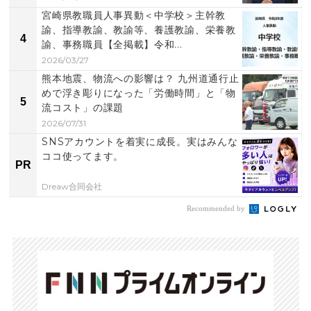
宮崎県教職員人事異動＜中学校＞主幹教
諭、指導教諭、教諭等、養護教諭、栄養教
4
諭、事務職員【全掲載】令和...
2026/03/27
熊本地震、物流への影響は？ 九州道通行止
めで浮き彫りになった「労働時間」と「物
5
流コスト」の課題
2026/07/31
SNSアカウントを着実に成長。実はみんな
ココ使ってます。
PR
Dreaw合同会社
Recommended by