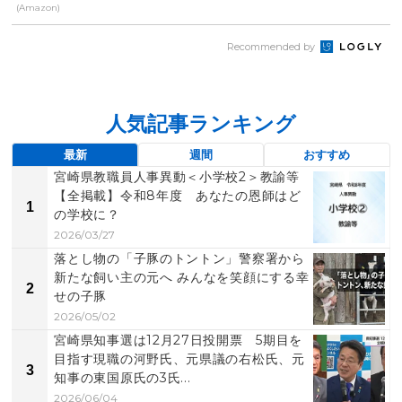
登場！Amazonの本気が...
(Amazon)
Recommended by
人気記事ランキング
最新
週間
おすすめ
宮崎県教職員人事異動＜小学校2＞教諭等
【全掲載】令和8年度 あなたの恩師はど
1
の学校に？
2026/03/27
落とし物の「子豚のトントン」警察署から
新たな飼い主の元へ みんなを笑顔にする幸
2
せの子豚
2026/05/02
宮崎県知事選は12月27日投開票 5期目を
目指す現職の河野氏、元県議の右松氏、元
3
知事の東国原氏の3氏...
2026/06/04