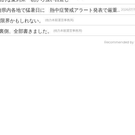
県内各地で猛暑日に 熱中症警戒アラート発表で厳重...
2026/07/
う限界かもしれない。
(他力本願運営事務局)
の裏側、全部書きました。
(他力本願運営事務局)
Recommended by