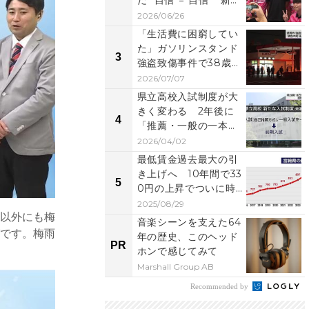
だ" 自信"="自信"" 新た
なステー...
2026/06/26
「生活費に困窮してい
た」ガソリンスタンド
3
強盗致傷事件で38歳被
告が起訴内容認める...
2026/07/07
県立高校入試制度が大
きく変わる 2年後に
4
「推薦・一般の一本
化」と「複数志願制」
2026/04/02
導...
最低賃金過去最大の引
き上げへ 10年間で33
5
0円の上昇でついに時
給1000円を超...
2025/08/29
本以外にも梅
音楽シーンを支えた64
ズです。梅雨
年の歴史、このヘッド
PR
ホンで感じてみて
Marshall Group AB
Recommended by