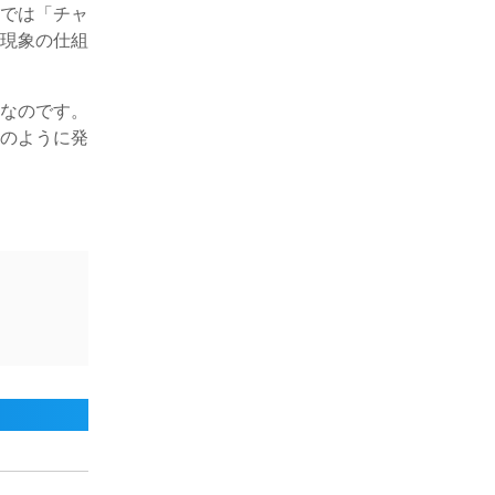
国では「チャ
象現象の仕組
象なのです。
どのように発