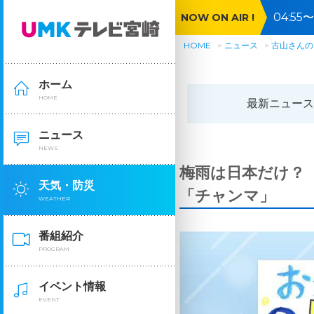
04:5
NOW ON AIR !
HOME
ニュース
古山さんの
ホーム
HOME
最新ニュース
ニュース
NEWS
梅雨は日本だけ？
天気・防災
「チャンマ」
WEATHER
番組紹介
PROGRAM
イベント情報
EVENT