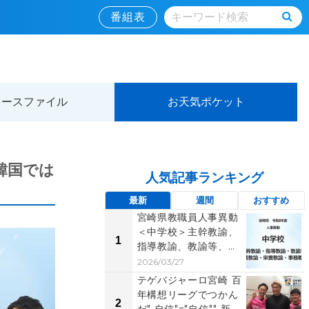
番組表
ュースファイル
お天気ポケット
韓国では
人気記事ランキング
最新
週間
おすすめ
宮崎県教職員人事異動
＜中学校＞主幹教諭、
1
指導教諭、教諭等、養
護教諭、栄養教諭、
2026/03/27
事...
テゲバジャーロ宮崎 百
年構想リーグでつかん
2