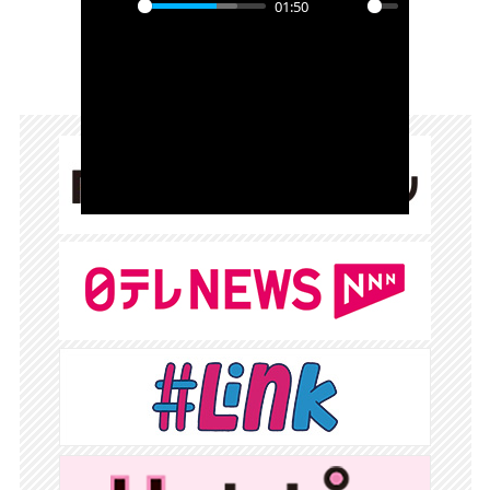
01:50
Play
Mute
Powered by 
GliaStudio