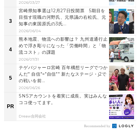
2026/03/27
宮崎県知事選は12月27日投開票 5期目を
目指す現職の河野氏、元県議の右松氏、元
3
知事の東国原氏の3氏...
2026/06/04
熊本地震、物流への影響は？ 九州道通行止
めで浮き彫りになった「労働時間」と「物
4
流コスト」の課題
2026/07/31
テゲバジャーロ宮崎 百年構想リーグでつか
んだ" 自信"="自信"" 新たなステージ・j2で
5
の戦いを前...
2026/06/26
SNSアカウントを着実に成長。実はみんな
ココ使ってます。
PR
Dreaw合同会社
Recommended by