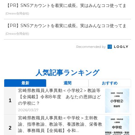
【PR】SNSアカウントを着実に成長。実はみんなココ使ってま
す。
(Dreaw合同会社)
【PR】SNSアカウントを着実に成長。実はみんなココ使ってま
す。
(Dreaw合同会社)
Recommended by
人気記事ランキング
最新
週間
おすすめ
宮崎県教職員人事異動＜小学校2＞教諭等
【全掲載】令和8年度 あなたの恩師はど
1
の学校に？
2026/03/27
宮崎県教職員人事異動＜中学校＞主幹教
諭、指導教諭、教諭等、養護教諭、栄養教
2
諭、事務職員【全掲載】令和...