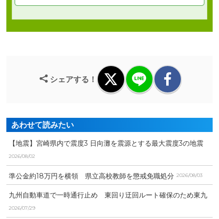
シェアする！
あわせて読みたい
【地震】宮崎県内で震度3 日向灘を震源とする最大震度3の地震
が発生 津波の心配な...
2026/08/02
準公金約18万円を横領 県立高校教師を懲戒免職処分
2026/08/03
九州自動車道で一時通行止め 東回り迂回ルート確保のため東九
州自動車道で全面通行止...
2026/07/29