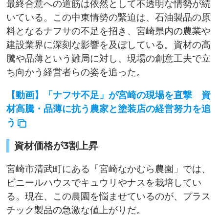
最終合意への道筋は依然として不透明な情勢が続
いている。この中東情勢の緊迫は、石油製品の原
料となるナフサの不足を招き、宮崎県内の農業や
建設業界に深刻な影響を及ぼしている。資材の高
騰や品薄という難局に対し、現場の創意工夫で立
ち向かう経営者らの姿を追った。
【動画】「ナフサ不足」が宮崎の現場を直撃 資
材高騰・品薄に抗う農家と塗装店の経営努力を追
う
資材価格が3割上昇
宮崎市清武町にある「宮崎なかむら農園」では、
ビニールハウスでキュウリやナスを栽培してい
る。現在、この農園を悩ませているのが、プラス
チック製品の急激な値上がりだ。