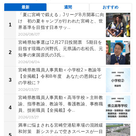
最新
週間
おすすめ
「夏に宮崎で鍛える」Jリーグ8月開幕に向
け 初の夏キャンプが行われた宮崎と、世
1
界基準を目指す日本サッ...
2026/08/07
宮崎県知事選は12月27日投開票 5期目を
目指す現職の河野氏、元県議の右松氏、元
2
知事の東国原氏の3氏...
2026/06/04
宮崎県教職員人事異動＜小学校2＞教諭等
【全掲載】令和8年度 あなたの恩師はど
3
の学校に？
2026/03/27
宮崎県教職員人事異動＜高等学校＞主幹教
諭、指導教諭、教諭等、養護教諭、事務職
4
員、技術職員【全掲載】令...
2026/03/27
満車に悩まされる宮崎空港駐車場の混雑緩
和対策 新システムで空きスペースが一目
5