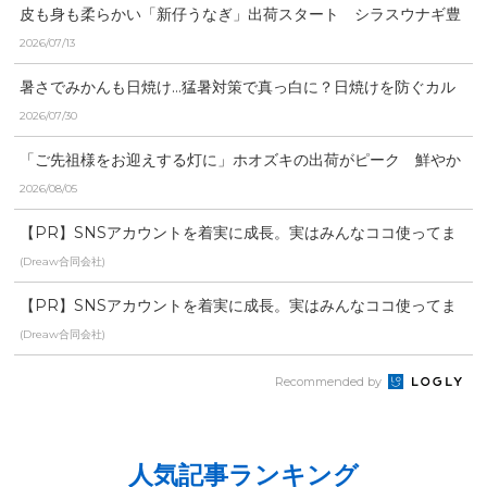
皮も身も柔らかい「新仔うなぎ」出荷スタート シラスウナギ豊
漁で市場価格は去年より...
2026/07/13
暑さでみかんも日焼け…猛暑対策で真っ白に？日焼けを防ぐカル
シウム剤散布と、農家を...
2026/07/30
「ご先祖様をお迎えする灯に」ホオズキの出荷がピーク 鮮やか
な朱色が彩る宮崎県日南...
2026/08/05
【PR】SNSアカウントを着実に成長。実はみんなココ使ってま
す。
(Dreaw合同会社)
【PR】SNSアカウントを着実に成長。実はみんなココ使ってま
す。
(Dreaw合同会社)
Recommended by
人気記事ランキング