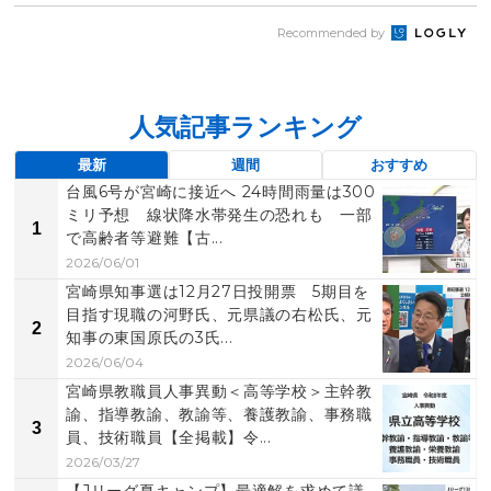
Recommended by
人気記事ランキング
最新
週間
おすすめ
台風6号が宮崎に接近へ 24時間雨量は300
ミリ予想 線状降水帯発生の恐れも 一部
1
で高齢者等避難【古...
2026/06/01
宮崎県知事選は12月27日投開票 5期目を
目指す現職の河野氏、元県議の右松氏、元
2
知事の東国原氏の3氏...
2026/06/04
宮崎県教職員人事異動＜高等学校＞主幹教
諭、指導教諭、教諭等、養護教諭、事務職
3
員、技術職員【全掲載】令...
2026/03/27
【Jリーグ夏キャンプ】最適解を求めて議