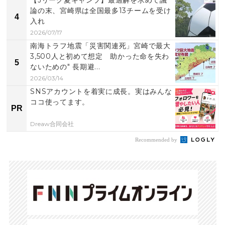
論の末、宮崎県は全国最多13チームを受け
4
入れ
2026/07/17
南海トラフ地震「災害関連死」宮崎で最大
3,500人と初めて想定 助かった命を失わ
5
ないための" 長期避...
2026/03/14
SNSアカウントを着実に成長。実はみんな
ココ使ってます。
PR
Dreaw合同会社
Recommended by