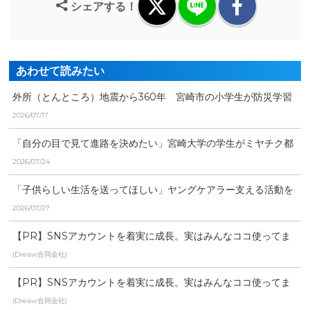
シェアする！
あわせて読みたい
外所（とんところ）地震から360年 宮崎市の小学生が防災学習
で意識高める
2026/07/17
「自分の目で見て進路を決めたい」宮崎大学の学生がミヤチク都
農工場を見学 第一次産...
2026/07/24
「子供らしい生活を送ってほしい」ヤングケアラー支える活動を
する人たちの思いは【特...
2026/07/27
【PR】SNSアカウントを着実に成長。実はみんなココ使ってま
す。
(Dreaw合同会社)
【PR】SNSアカウントを着実に成長。実はみんなココ使ってま
す。
(Dreaw合同会社)