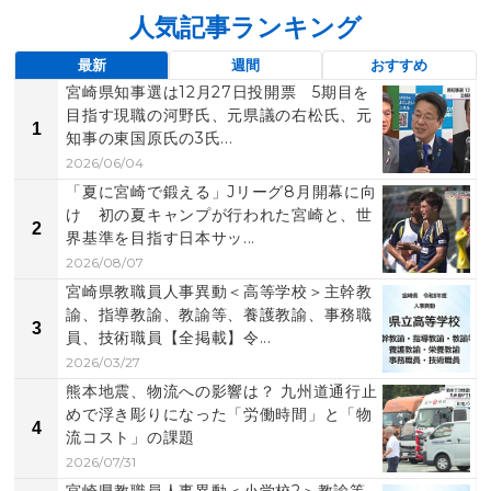
人気記事ランキング
最新
週間
おすすめ
宮崎県知事選は12月27日投開票 5期目を
目指す現職の河野氏、元県議の右松氏、元
1
知事の東国原氏の3氏...
2026/06/04
「夏に宮崎で鍛える」Jリーグ8月開幕に向
け 初の夏キャンプが行われた宮崎と、世
2
界基準を目指す日本サッ...
2026/08/07
宮崎県教職員人事異動＜高等学校＞主幹教
諭、指導教諭、教諭等、養護教諭、事務職
3
員、技術職員【全掲載】令...
2026/03/27
熊本地震、物流への影響は？ 九州道通行止
めで浮き彫りになった「労働時間」と「物
4
流コスト」の課題
2026/07/31