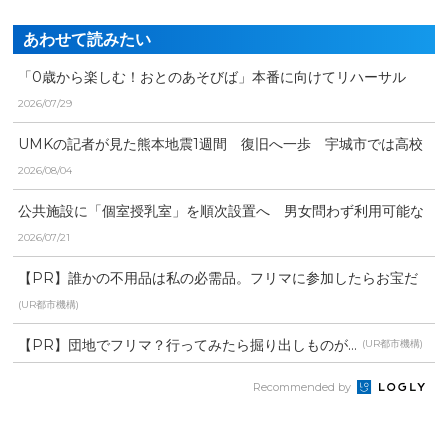
あわせて読みたい
「0歳から楽しむ！おとのあそびば」本番に向けてリハーサル
2026/07/29
UMKの記者が見た熊本地震1週間 復旧へ一歩 宇城市では高校
生がボランティア
2026/08/04
公共施設に「個室授乳室」を順次設置へ 男女問わず利用可能な
一畳の空間「mamar...
2026/07/21
【PR】誰かの不用品は私の必需品。フリマに参加したらお宝だ
らけだった
(UR都市機構)
【PR】団地でフリマ？行ってみたら掘り出しものが…
(UR都市機構)
Recommended by