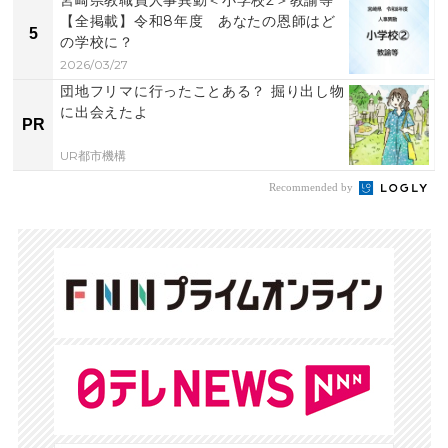
宮崎県教職員人事異動＜小学校2＞教諭等
【全掲載】令和8年度 あなたの恩師はど
5
の学校に？
2026/03/27
団地フリマに行ったことある？ 掘り出し物
に出会えたよ
PR
UR都市機構
Recommended by