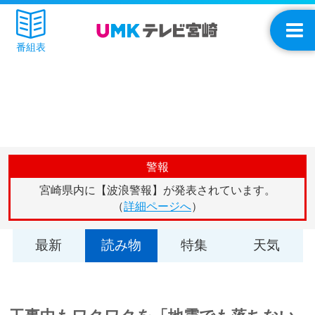
番組表
警報
宮崎県内に【波浪警報】が発表されています。
（
詳細ページへ
）
最新
読み物
特集
天気