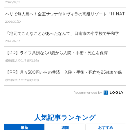
ーチ
2026/07/15
ヘリで無人島へ！全室サウナ付きヴィラの高級リゾート「HINAT
A大島」が宮崎県日...
2026/07/30
「地元でこんなことがあったなんて」日南市の小学校で平和学
習 人間魚雷「回天」基地...
2026/07/13
【PR】ライフ共済なら0歳から入院・手術・死亡を保障
(愛知県共済生活協同組合)
【PR】月々500円からの共済 入院・手術・死亡を85歳まで保
障
(愛知県共済生活協同組合)
Recommended by
人気記事ランキング
最新
週間
おすすめ