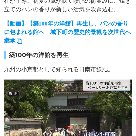
社が主導。初夏の風が吹く飫肥の街並みに、焼き
立てのパンの香りが新しい活気を吹き込む。
【動画】【築100年の洋館】再生し、パンの香り
に包まれる館へ 城下町の歴史的景観を次世代へ
継承
築100年の洋館を再生
九州の小京都として知られる日南市飫肥。