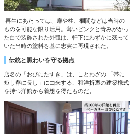
再生にあたっては、扉や柱、欄間などは当時の
ものを可能な限り活用。薄いピンクと青みがかっ
た白で装飾された外観は、軒下にわずかに残って
いた当時の塗料を基に忠実に再現された。
伝統と賑わいを守る拠点
店名の「おびにたすき」は、ことわざの 「帯に
短し襷に長し」に由来する。和洋折衷の建築様式
を持つ洋館から着想を得たものだ。