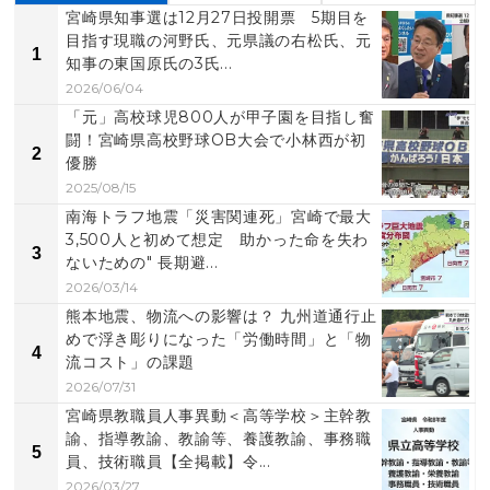
宮崎県知事選は12月27日投開票 5期目を
目指す現職の河野氏、元県議の右松氏、元
1
知事の東国原氏の3氏...
2026/06/04
「元」高校球児800人が甲子園を目指し奮
闘！宮崎県高校野球OB大会で小林西が初
2
優勝
2025/08/15
南海トラフ地震「災害関連死」宮崎で最大
3,500人と初めて想定 助かった命を失わ
3
ないための" 長期避...
2026/03/14
熊本地震、物流への影響は？ 九州道通行止
めで浮き彫りになった「労働時間」と「物
4
流コスト」の課題
2026/07/31
宮崎県教職員人事異動＜高等学校＞主幹教
諭、指導教諭、教諭等、養護教諭、事務職
5
員、技術職員【全掲載】令...
2026/03/27