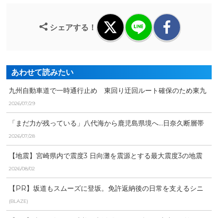
シェアする！
あわせて読みたい
九州自動車道で一時通行止め 東回り迂回ルート確保のため東九
州自動車道で全面通行止...
2026/07/29
「まだ力が残っている」八代海から鹿児島県境へ…日奈久断層帯
の現状と宮崎県内への影...
2026/07/28
【地震】宮崎県内で震度3 日向灘を震源とする最大震度3の地震
が発生 津波の心配な...
2026/08/02
【PR】坂道もスムーズに登坂。免許返納後の日常を支えるシニ
アカー
(BLAZE)