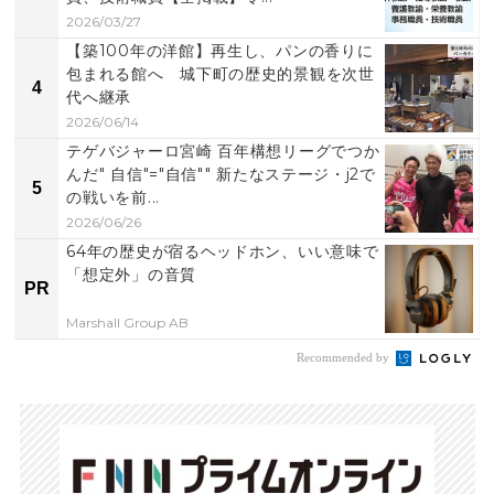
2026/03/27
【築100年の洋館】再生し、パンの香りに
包まれる館へ 城下町の歴史的景観を次世
4
代へ継承
2026/06/14
テゲバジャーロ宮崎 百年構想リーグでつか
んだ" 自信"="自信"" 新たなステージ・j2で
5
の戦いを前...
2026/06/26
64年の歴史が宿るヘッドホン、いい意味で
「想定外」の音質
PR
Marshall Group AB
Recommended by