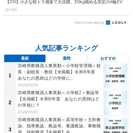
【PR】小さな軽トラ感覚で大活躍。30kg積める安定の4輪EV
(BLAZE)
Recommended by
人気記事ランキング
最新
週間
おすすめ
宮崎県教職員人事異動＜小学校管理職＞校
長・副校長・教頭【全掲載】令和8年度
1
あなたの恩師はどの学校に...
2026/03/26
宮崎県教職員人事異動＜小学校2＞教諭等
【全掲載】令和8年度 あなたの恩師はど
2
の学校に？
2026/03/27
宮崎県教職員人事異動＜高等学校＞主幹教
諭、指導教諭、教諭等、養護教諭、事務職
3
員、技術職員【全掲載】令...