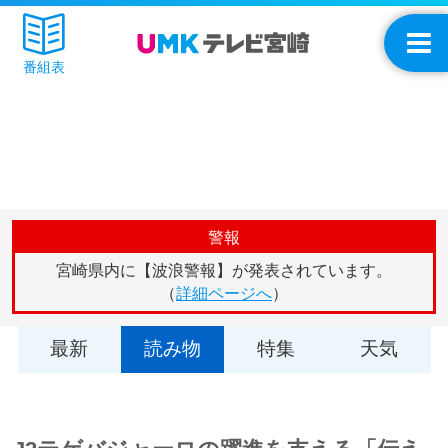
番組表
警報
宮崎県内に【波浪警報】が発表されています。
（
詳細ページへ
）
最新
読み物
特集
天気