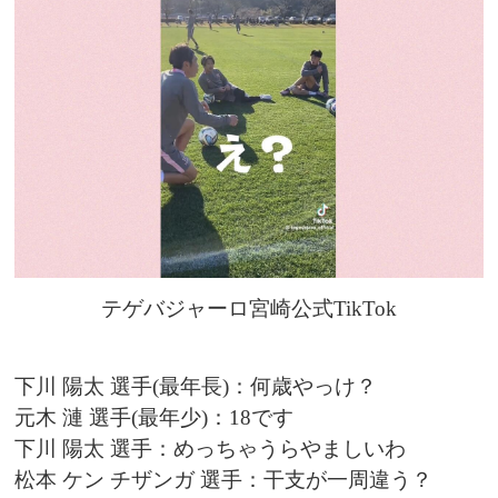
テゲバジャーロ宮崎公式TikTok
下川 陽太 選手(最年長)：何歳やっけ？
元木 漣 選手(最年少)：18です
下川 陽太 選手：めっちゃうらやましいわ
松本 ケン チザンガ 選手：干支が一周違う？