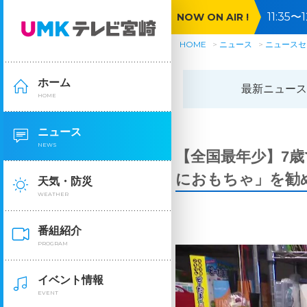
11:3
NOW ON AIR !
HOME
ニュース
ニュースセ
ホーム
最新ニュース
HOME
ニュース
NEWS
【全国最年少】7
におもちゃ」を勧
天気・防災
WEATHER
番組紹介
PROGRAM
イベント情報
EVENT