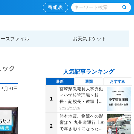
番組表
ュースファイル
お天気ポケット
ュック
人気記事ランキング
最新
週間
おすすめ
03月31日
宮崎県教職員人事異動
＜小学校管理職＞校
1
長・副校長・教頭【全
掲載】令和8年度 あ
2026/03/26
な...
熊本地震、物流への影
響は？ 九州道通行止め
2
で浮き彫りになった