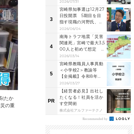
「労働時間」と「物
2026/07/31
流...
宮崎県知事選は12月27
日投開票 5期目を目
3
指す現職の河野氏、元
県議の右松氏、元...
2026/06/04
南海トラフ地震「災害
関連死」宮崎で最大3,5
4
00人と初めて想定
助かった命を失わ...
2026/03/14
宮崎県教職員人事異動
＜小学校2＞教諭等
5
【全掲載】令和8年
度 あなたの恩師はど
2026/03/27
の学...
【経営者必見】出社し
たくなる！社員を活か
斉(たか
PR
す空間術
防災の重
株式会社アルファーテクノ
Recommended by