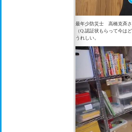
最年少防災士 高橋克斉
（Q.認証状もらって今は
うれしい。