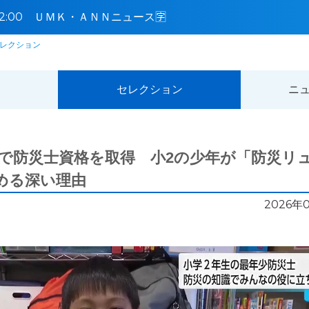
5〜12:00 ＵＭＫ・ＡＮＮニュース🈑
レクション
セレクション
ニ
歳で防災士資格を取得 小2の少年が「防災リ
める深い理由
2026年