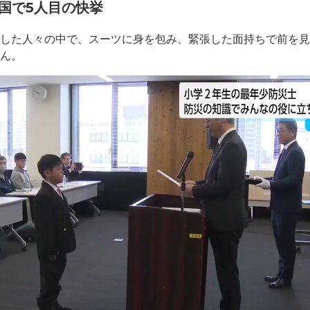
国で5人目の快挙
得した人々の中で、スーツに身を包み、緊張した面持ちで前を
さん。