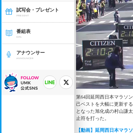
試写会・プレゼント
PRESENT
番組表
EPG
アナウンサー
ANNOUNCER
第64回延岡西日本マラソン
己ベストを大幅に更新する
となった旭化成の村山謙太
止符を打った。
【動画】延岡西日本マラ