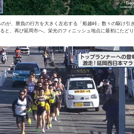
るのが、勝負の行方を大きく左右する「船越峠」数々の駆け引
えると、再び延岡市へ。栄光のフィニッシュ地点に最初にたど