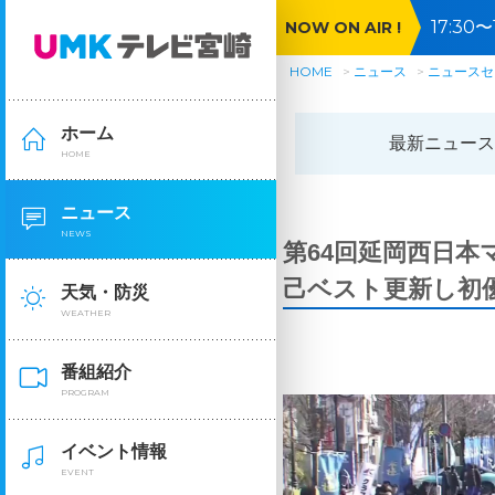
17:3
NOW ON AIR !
HOME
ニュース
ニュースセ
ホーム
最新ニュース
HOME
ニュース
NEWS
第64回延岡西日
己ベスト更新し初
天気・防災
WEATHER
番組紹介
PROGRAM
イベント情報
EVENT