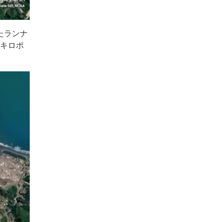
たランナ
5キロポ