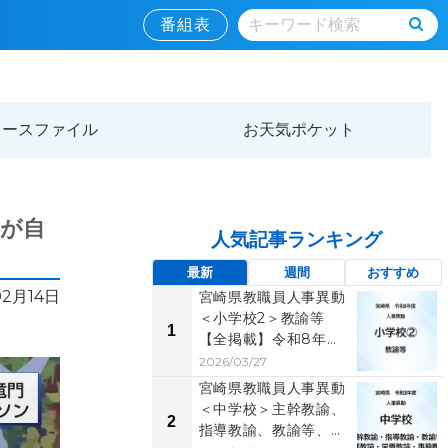
番組表
ュースファイル
お天気ポケット
）が自
人気記事ランキング
最新
週間
おすすめ
02月14日
宮崎県教職員人事異動
＜小学校2＞教諭等
1
【全掲載】令和8年
度 あなたの恩師はど
2026/03/27
の学...
宮崎県教職員人事異動
＜中学校＞主幹教諭、
2
指導教諭、教諭等、養