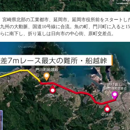
、宮崎県北部の工業都市、延岡市。延岡市役所前をスタートし
九州の大動脈、国道10号線に合流。魚の町、門川町に入ると1
さらに南下し、折り返しは日向市の中心街、原町交差点。