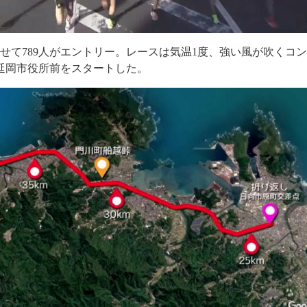
せて789人がエントリー。レースは気温1度、強い風が吹くコ
に延岡市役所前をスタートした。