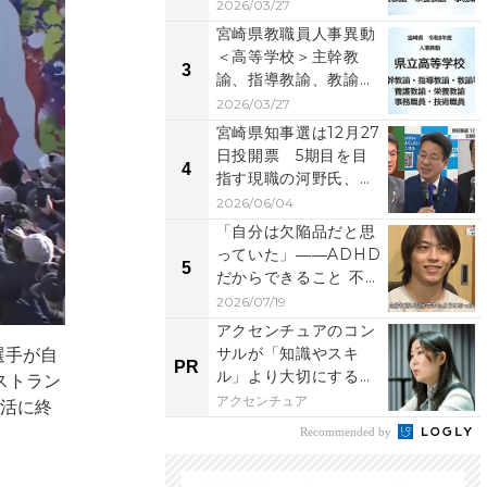
護教諭、栄養教諭、
2026/03/27
事...
宮崎県教職員人事異動
＜高等学校＞主幹教
3
諭、指導教諭、教諭
等、養護教諭、事務職
2026/03/27
員、...
宮崎県知事選は12月27
日投開票 5期目を目
4
指す現職の河野氏、元
県議の右松氏、元...
2026/06/04
「自分は欠陥品だと思
っていた」――ADHD
5
だからできること 不登
校児らの支援団体...
2026/07/19
アクセンチュアのコン
サルが「知識やスキ
選手が自
PR
ル」より大切にする視
ストラン
点
アクセンチュア
生活に終
Recommended by