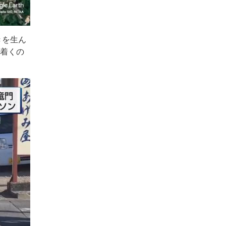
きを生ん
り着くの