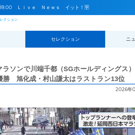
0〜18:00 Ｌｉｖｅ Ｎｅｗｓ イット！🈑
レクション
セレクション
ニ
本マラソンで川端千都（SGホールディングス
優勝 旭化成・村山謙太はラストラン13位
2026年