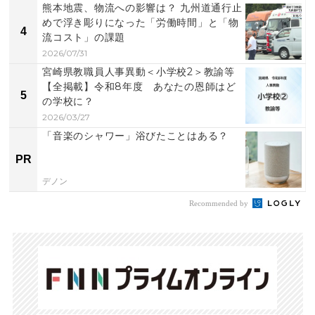
熊本地震、物流への影響は？ 九州道通行止
めで浮き彫りになった「労働時間」と「物
4
流コスト」の課題
2026/07/31
宮崎県教職員人事異動＜小学校2＞教諭等
【全掲載】令和8年度 あなたの恩師はど
5
の学校に？
2026/03/27
「音楽のシャワー」浴びたことはある？
PR
デノン
Recommended by