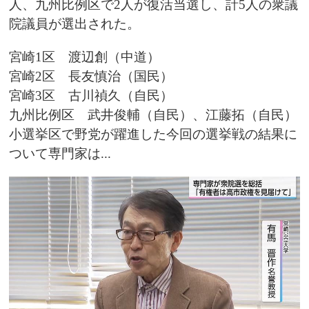
人、九州比例区で2人が復活当選し、計5人の衆議
院議員が選出された。
宮崎1区 渡辺創（中道）
宮崎2区 長友慎治（国民）
宮崎3区 古川禎久（自民）
九州比例区 武井俊輔（自民）、江藤拓（自民）
小選挙区で野党が躍進した今回の選挙戦の結果に
ついて専門家は...