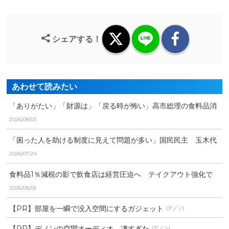
シェアする！
あわせて読みたい
「ありがたい」「財源は」「戻る時が怖い」高市総理の食料品消
費税率1％表明に様々な...
2026/08/03
「困った人を助ける制度に見えて問題が多い」国民民主 玉木代
表食料品の消費税減税に...
2026/07/24
食料品1％減税の影で飲食店は経営圧迫へ テイクアウト強化で
生き残り図る店舗も
2026/08/05
【PR】部屋を一瞬で没入空間にするガジェット
(デノン)
【PR】デノンの空間オーディオ、凄すぎた
(デノン)