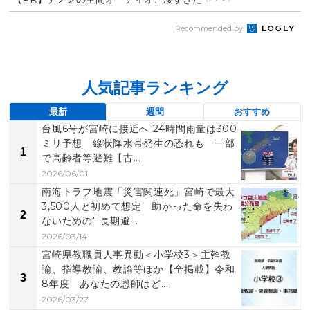
Recommended by
人気記事ランキング
最新
週間
おすすめ
台風6号が宮崎に接近へ 24時間雨量は300
ミリ予想 線状降水帯発生の恐れも 一部
1
で高齢者等避難【古...
2026/06/01
南海トラフ地震「災害関連死」宮崎で最大
3,500人と初めて想定 助かった命を失わ
2
ないための" 長期避...
2026/03/14
宮崎県教職員人事異動＜小学校3＞主幹教
諭、指導教諭、教諭等ほか【全掲載】令和
3
8年度 あなたの恩師はど...
2026/03/27