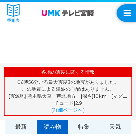
番組表
各地の震度に関する情報
06時56分ごろ最大震度3の地震がありました。
この地震による津波の心配はありません。
[震源地] 熊本県天草・芦北地方 [深さ]10km [マグニ
チュード]2.9
（
詳細ページへ
）
最新
読み物
特集
天気