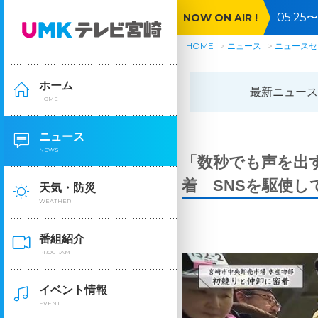
05:2
NOW ON AIR !
HOME
ニュース
ニュースセ
ホーム
最新ニュース
HOME
ニュース
NEWS
「数秒でも声を出
着 SNSを駆使し
天気・防災
WEATHER
番組紹介
PROGRAM
イベント情報
EVENT