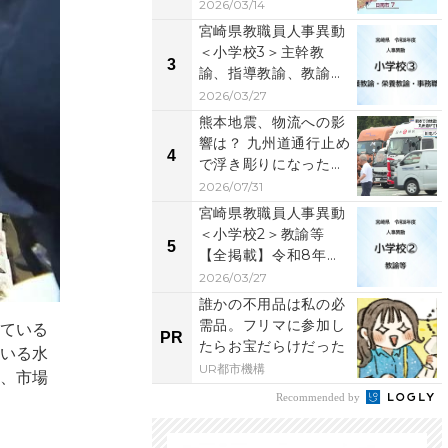
助かった命を失わ...
2026/03/14
宮崎県教職員人事異動
＜小学校3＞主幹教
3
諭、指導教諭、教諭等
ほか【全掲載】令和8
2026/03/27
年...
熊本地震、物流への影
響は？ 九州道通行止め
4
で浮き彫りになった
「労働時間」と「物
2026/07/31
流...
宮崎県教職員人事異動
＜小学校2＞教諭等
5
【全掲載】令和8年
度 あなたの恩師はど
2026/03/27
の学...
誰かの不用品は私の必
需品。フリマに参加し
れている
PR
たらお宝だらけだった
ている水
UR都市機構
し、市場
Recommended by