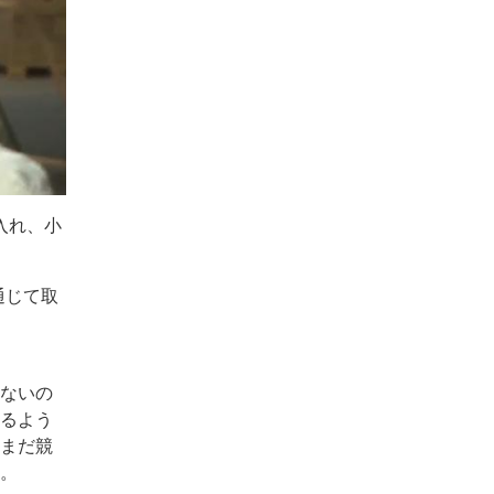
入れ、小
通じて取
れないの
きるよう
だまだ競
い。