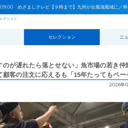
5〜09:00 めざましテレビ【９時まで】九州が台風強風域に／
レクション
セレクション
ニ
すのが遅れたら落とせない」魚市場の若き仲
て顧客の注文に応えるも「15年たってもペー
2026年