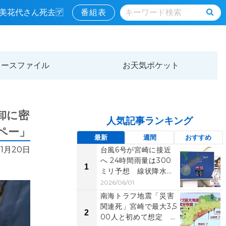
寿美花代さん死去🈓
番組表
ュースファイル
お天気ポケット
卸に密
人気記事ランキング
ペー」
最新
週間
おすすめ
01月20日
台風6号が宮崎に接近
へ 24時間雨量は300
1
ミリ予想 線状降水帯
発生の恐れも 一...
2026/06/01
南海トラフ地震「災害
関連死」宮崎で最大3,5
2
00人と初めて想定