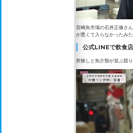
宮崎魚市場の石井正修さ
が悪くて入らなかったみ
公式LINEで飲食
所狭しと魚介類が並ぶ競