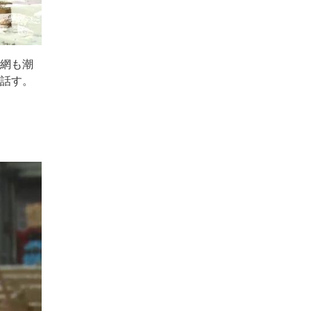
置網も潮
と話す。