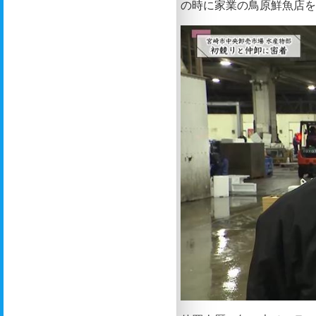
の時に家業の鳥原鮮魚店