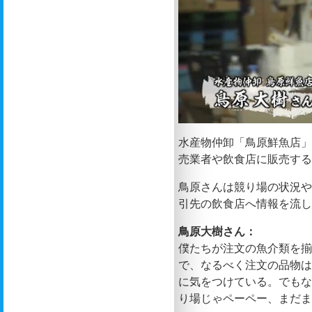
水産物仲卸「鳥原鮮魚店」
売業者や飲食店に販売す
鳥原さんは競り場の状況や
引先の飲食店へ情報を流
鳥原大樹さん：
僕たちが注文の魚介類を
で、なるべく注文の品物
に気をつけている。でもな
り場じゃペーペー、まだ