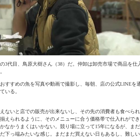
の3代目、鳥原大樹さん（38）だ。仲卸は卸売市場で商品を仕
る。
おすすめの魚を写真や動画で撮影し、毎朝、店の公式LINEを
している。
揃えないと店での販売が出来ないし、その先の消費者も食べら
は揃えられるように、そのメニューに合う価格帯で仕入れがで
かなかうまくはいかない。競り場に立って15年になるが、ま
まだ下っ端みたいな感じ。まだまだ買えない日もあるし、難し