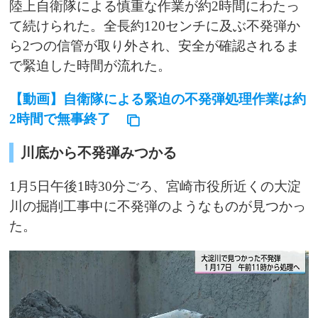
陸上自衛隊による慎重な作業が約2時間にわたっ
て続けられた。全長約120センチに及ぶ不発弾か
ら2つの信管が取り外され、安全が確認されるま
で緊迫した時間が流れた。
【動画】自衛隊による緊迫の不発弾処理作業は約
2時間で無事終了
川底から不発弾みつかる
1月5日午後1時30分ごろ、宮崎市役所近くの大淀
川の掘削工事中に不発弾のようなものが見つかっ
た。