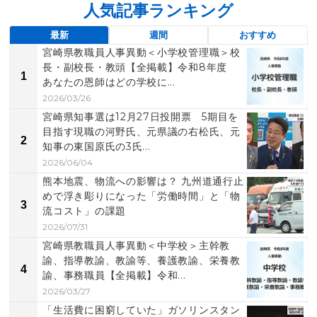
人気記事ランキング
最新
週間
おすすめ
宮崎県教職員人事異動＜小学校管理職＞校
長・副校長・教頭【全掲載】令和8年度
1
あなたの恩師はどの学校に...
2026/03/26
宮崎県知事選は12月27日投開票 5期目を
目指す現職の河野氏、元県議の右松氏、元
2
知事の東国原氏の3氏...
2026/06/04
熊本地震、物流への影響は？ 九州道通行止
めで浮き彫りになった「労働時間」と「物
3
流コスト」の課題
2026/07/31
宮崎県教職員人事異動＜中学校＞主幹教
諭、指導教諭、教諭等、養護教諭、栄養教
4
諭、事務職員【全掲載】令和...
2026/03/27
「生活費に困窮していた」ガソリンスタン