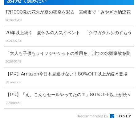
あわせて読みたい
1万1000発の花火が夏の夜空を彩る 宮崎市で「みやざき納涼花
火大会」
2026/08/02
20年以上続く 夏休みの人気イベント 「クワガタムシのすもう
大会」
2026/07/26
「大人も子供もライフジャケットの着用を」川での水難事故を防
ぐ 安全講習会
2026/07/15
【PR】Amazon今日も見逃せない！80%OFF以上が続々登場
(Amazon)
【PR】「え、こんなセールやってたの？」80％OFF以上が続々
登場！Amazonの本気が...
(Amazon)
Recommended by