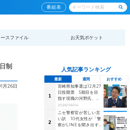
番組表
ュースファイル
お天気ポケット
日制
人気記事ランキング
最新
週間
おすすめ
01月26日
宮崎県知事選は12月27
日投開票 5期目を目
1
指す現職の河野氏、元
県議の右松氏、元...
2026/06/04
ニセ警察官が苦しい言
い訳 10代女性が「警
2
察がLINEを聞き出す