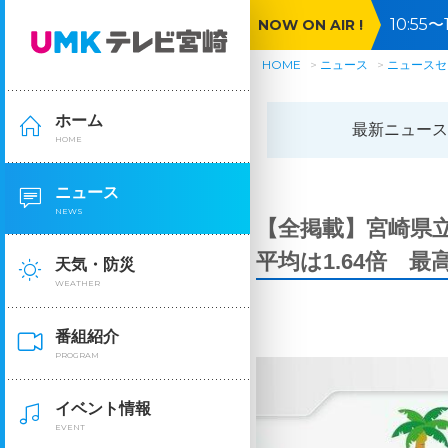
10:5
NOW ON AIR !
HOME
ニュース
ニュースセ
ホーム
最新ニュース
HOME
ニュース
NEWS
【全掲載】宮崎県
平均は1.64倍 最
天気・防災
WEATHER
番組紹介
PROGRAM
イベント情報
EVENT