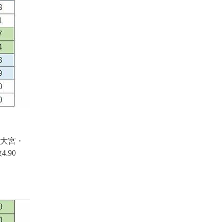
崎大宮・
.90