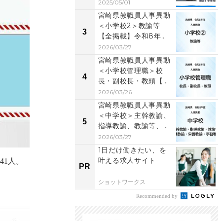
事があるのか？」...
2025/05/01
宮崎県教職員人事異動
＜小学校2＞教諭等
3
【全掲載】令和8年
度 あなたの恩師はど
2026/03/27
の学...
宮崎県教職員人事異動
＜小学校管理職＞校
4
長・副校長・教頭【全
掲載】令和8年度 あ
2026/03/26
な...
宮崎県教職員人事異動
＜中学校＞主幹教諭、
5
指導教諭、教諭等、養
護教諭、栄養教諭、
2026/03/27
事...
1日だけ働きたい、を
叶える求人サイト
41人。
PR
ショットワークス
Recommended by