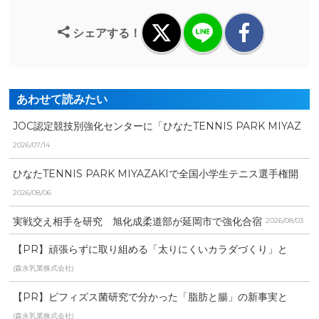
シェアする！
あわせて読みたい
JOC認定競技別強化センターに「ひなたTENNIS PARK MIYAZ
AKI」...
2026/07/14
ひなたTENNIS PARK MIYAZAKIで全国小学生テニス選手権開
催
2026/08/06
実戦交え相手を研究 旭化成柔道部が延岡市で強化合宿
2026/08/03
【PR】頑張らずに取り組める「太りにくいカラダづくり」と
は？
(森永乳業株式会社)
【PR】ビフィズス菌研究で分かった「脂肪と腸」の新事実と
は？
(森永乳業株式会社)