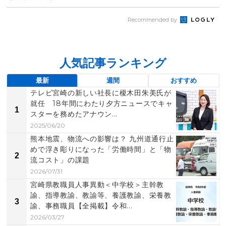
Recommended by
人気記事ランキング
最新
週間
おすすめ
テレビ宮崎の新しい社長に榎木田朱美氏が
就任 18年間にわたり夕方ニュースでキャ
1
スターを務めたアナウン...
2025/06/20
熊本地震、物流への影響は？ 九州道通行止
めで浮き彫りになった「労働時間」と「物
2
流コスト」の課題
2026/07/31
宮崎県教職員人事異動＜中学校＞主幹教
諭、指導教諭、教諭等、養護教諭、栄養教
3
諭、事務職員【全掲載】令和...
2026/03/27