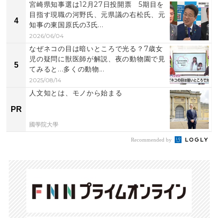
宮崎県知事選は12月27日投開票 5期目を
目指す現職の河野氏、元県議の右松氏、元
4
知事の東国原氏の3氏...
2026/06/04
なぜネコの目は暗いところで光る？7歳女
児の疑問に獣医師が解説、夜の動物園で見
5
てみると...多くの動物...
2025/08/14
人文知とは、モノから始まる
PR
國學院大學
Recommended by