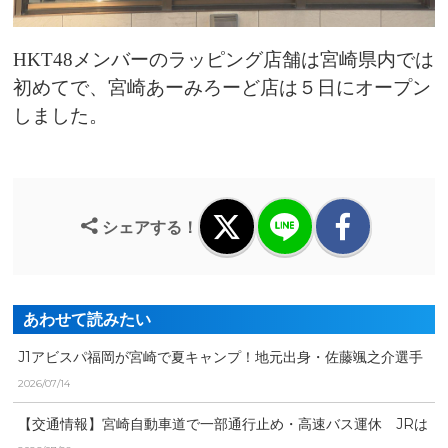
HKT48メンバーのラッピング店舗は宮崎県内では
初めてで、宮崎あーみろーど店は５日にオープン
しました。
シェアする！
あわせて読みたい
J1アビスパ福岡が宮崎で夏キャンプ！地元出身・佐藤颯之介選手
がさらなる活躍を誓う...
2026/07/14
【交通情報】宮崎自動車道で一部通行止め・高速バス運休 JRは
一部運転見合わせ（午...