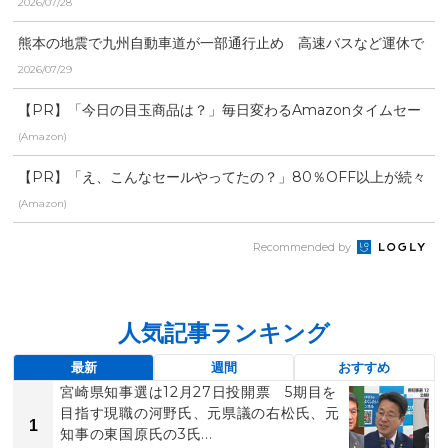
2026/07/28
熊本の地震で九州自動車道が一部通行止め 高速バスなど運休で
帰れない人も…
2026/07/29
【PR】「今日の目玉商品は？」毎日変わるAmazonタイムセー
ルが見逃せない
(Amazon)
【PR】「え、こんなセールやってたの？」80％OFF以上が続々
登場！Amazonの本気が...
(Amazon)
Recommended by
人気記事ランキング
最新
週間
おすすめ
宮崎県知事選は12月27日投開票 5期目を
目指す現職の河野氏、元県議の右松氏、元
1
知事の東国原氏の3氏...