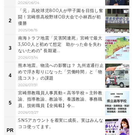
2026/06/04
「元」高校球児800人が甲子園を目指し奮
闘！宮崎県高校野球OB大会で小林西が初
2
優勝
2025/08/15
南海トラフ地震「災害関連死」宮崎で最大
3,500人と初めて想定 助かった命を失わ
3
ないための" 長期避...
2026/03/14
熊本地震、物流への影響は？ 九州道通行止
めで浮き彫りになった「労働時間」と「物
4
流コスト」の課題
2026/07/31
宮崎県教職員人事異動＜高等学校＞主幹教
諭、指導教諭、教諭等、養護教諭、事務職
5
員、技術職員【全掲載】令...
2026/03/27
SNSアカウントを着実に成長。実はみんな
ココ使ってます。
PR