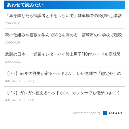
あわせて読みたい
「車を降りたら保護者と手をつないで」駐車場での飛び出し事故
を防ぐ 川南町の保育園...
2026/07/16
税の仕組みや役割を学んで関心を高める 宮崎市の中学校で租税
教室
2026/07/31
悲願の日本一 近畿インターハイ陸上男子110mハードル高城昊
紀選手(宮崎西)初優...
2026/08/06
【PR】64年の歴史が宿るヘッドホン、いい意味で「想定外」の
音質
(Marshall Group AB)
【PR】ガシガシ使えるヘッドホン。カッターでも傷がつきにく
い
(Marshall Group AB)
Recommended by