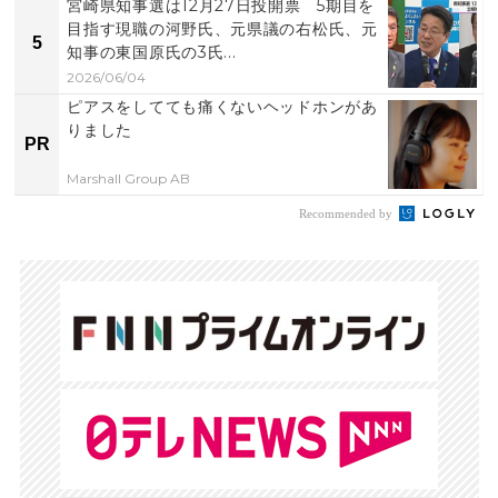
宮崎県知事選は12月27日投開票 5期目を
目指す現職の河野氏、元県議の右松氏、元
5
知事の東国原氏の3氏...
2026/06/04
ピアスをしてても痛くないヘッドホンがあ
りました
PR
Marshall Group AB
Recommended by