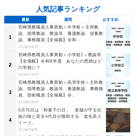
人気記事ランキング
最新
週間
おすすめ
宮崎県教職員人事異動＜中学校＞主幹教
諭、指導教諭、教諭等、養護教諭、栄養教
1
諭、事務職員【全掲載】令和...
2026/03/27
宮崎県教職員人事異動＜小学校2＞教諭等
【全掲載】令和8年度 あなたの恩師はど
2
の学校に？
2026/03/27
宮崎県教職員人事異動＜高等学校＞主幹教
諭、指導教諭、教諭等、養護教諭、事務職
3
員、技術職員【全掲載】令...
2026/03/27
6月16日は「和菓子の日」 老舗が守る伝
統の味と若き4代目が挑戦する「進化系ス
4
イーツ」
2026/06/19