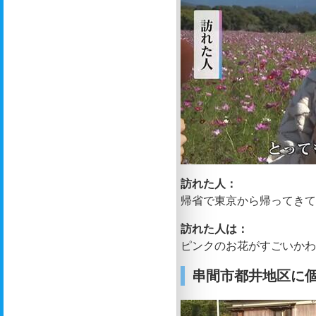
訪れた人：
帰省で東京から帰ってき
訪れた人は：
ピンクのお花がすごいか
串間市都井地区に