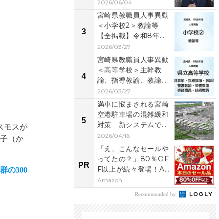
県議の右松氏、元...
2026/06/04
宮崎県教職員人事異動
＜小学校2＞教諭等
3
【全掲載】令和8年
度 あなたの恩師はど
2026/03/27
の学...
宮崎県教職員人事異動
＜高等学校＞主幹教
4
諭、指導教諭、教諭
等、養護教諭、事務職
2026/03/27
員、...
満車に悩まされる宮崎
空港駐車場の混雑緩和
5
対策 新システムで空
スモスが
きスペースが一目で
2026/04/16
山子（か
わ...
「え、こんなセールや
ってたの？」80％OF
PR
F以上が続々登場！A
の300
mazonの本気が...
Amazon
Recommended by