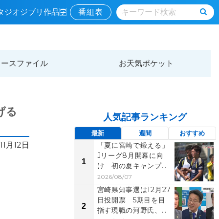
タジオジブリ作品🈑
番組表
ュースファイル
お天気ポケット
告げる
人気記事ランキング
最新
週間
おすすめ
11月12日
「夏に宮崎で鍛える」
Jリーグ8月開幕に向
1
け 初の夏キャンプが
行われた宮崎と、世
2026/08/07
界...
宮崎県知事選は12月27
日投開票 5期目を目
2
指す現職の河野氏、元