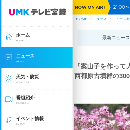
21:0
NOW ON AIR !
🈕🈓
HOME
ニュース
ニュースセ
ホーム
最新ニュース
HOME
ニュース
NEWS
「案山子を作って
西都原古墳群の30
天気・防災
WEATHER
番組紹介
PROGRAM
イベント情報
EVENT