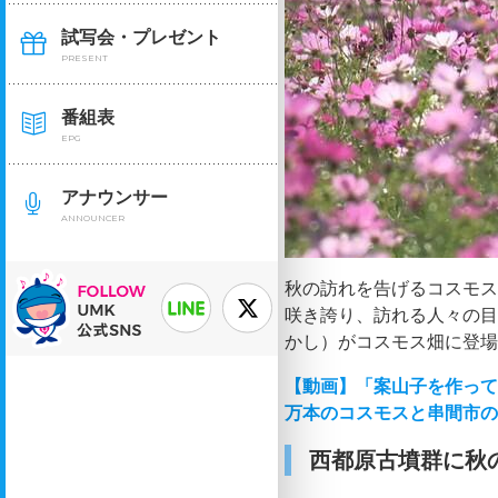
試写会・プレゼント
PRESENT
番組表
EPG
アナウンサー
ANNOUNCER
秋の訪れを告げるコスモス
咲き誇り、訪れる人々の
かし）がコスモス畑に登
【動画】「案山子を作って
万本のコスモスと串間市
西都原古墳群に秋