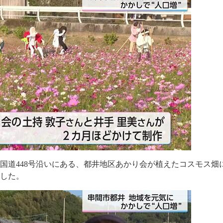
国道448号沿いにある、都井地区あかり会が植えたコスモス畑に
場した。