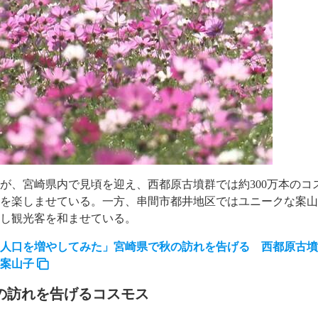
が、宮崎県内で見頃を迎え、西都原古墳群では約300万本のコ
目を楽しませている。一方、串間市都井地区ではユニークな案
場し観光客を和ませている。
人口を増やしてみた」宮崎県で秋の訪れを告げる 西都原古墳群
の案山子
の訪れを告げるコスモス