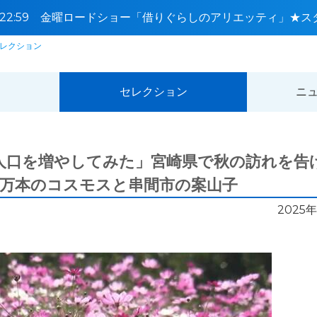
0〜22:59 金曜ロードショー「借りぐらしのアリエッティ」★ス
レクション
セレクション
ニ
人口を増やしてみた」宮崎県で秋の訪れを
0万本のコスモスと串間市の案山子
2025年