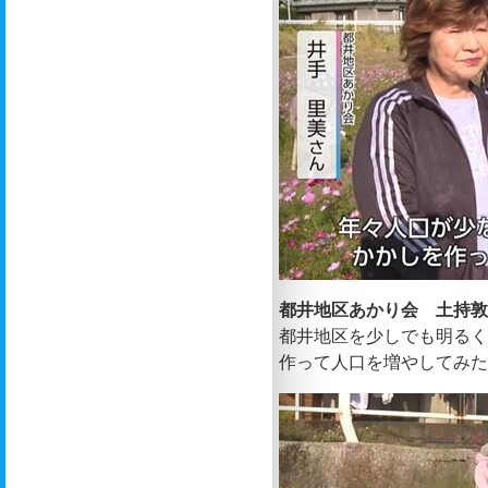
都井地区あかり会 土持
都井地区を少しでも明る
作って人口を増やしてみ