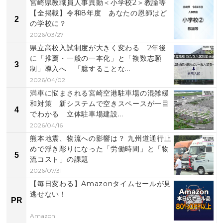
宮崎県教職員人事異動＜小学校2＞教諭等
【全掲載】令和8年度 あなたの恩師はど
2
の学校に？
2026/03/27
県立高校入試制度が大きく変わる 2年後
に「推薦・一般の一本化」と「複数志願
3
制」導入へ 「臆することな...
2026/04/02
満車に悩まされる宮崎空港駐車場の混雑緩
和対策 新システムで空きスペースが一目
4
でわかる 立体駐車場建設...
2026/04/16
熊本地震、物流への影響は？ 九州道通行止
めで浮き彫りになった「労働時間」と「物
5
流コスト」の課題
2026/07/31
【毎日変わる】Amazonタイムセールが見
逃せない！
PR
Amazon