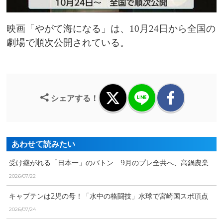
映画「やがて海になる」は、10月24日から全国の
劇場で順次公開されている。
シェアする！
あわせて読みたい
受け継がれる「日本一」のバトン 9月のプレ全共へ、高鍋農業
高校・畜産科学科の挑戦
2026/07/22
キャプテンは2児の母！「水中の格闘技」水球で宮崎国スポ頂点
を目指す黒岩鈴可選手の...
2026/07/24