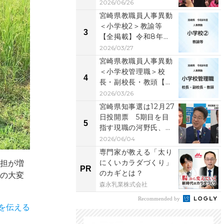
なステー...
2026/06/26
宮崎県教職員人事異動
＜小学校2＞教諭等
3
【全掲載】令和8年
度 あなたの恩師はど
2026/03/27
の学...
宮崎県教職員人事異動
＜小学校管理職＞校
4
長・副校長・教頭【全
掲載】令和8年度 あ
2026/03/26
な...
宮崎県知事選は12月27
日投開票 5期目を目
5
指す現職の河野氏、元
県議の右松氏、元...
2026/06/04
専門家が教える「太り
にくいカラダづくり」
負担が増
PR
のカギとは？
りの大変
森永乳業株式会社
Recommended by
を伝える