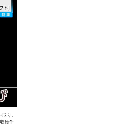
シ取り、
の収穫作