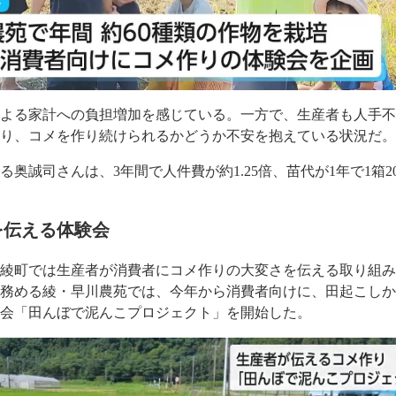
による家計への負担増加を感じている。一方で、生産者も人手
より、コメを作り続けられるかどうか不安を抱えている状況だ
奥誠司さんは、3年間で人件費が約1.25倍、苗代が1年で1箱2
を伝える体験会
、綾町では生産者が消費者にコメ作りの大変さを伝える取り組
を務める綾・早川農苑では、今年から消費者向けに、田起こし
験会「田んぼで泥んこプロジェクト」を開始した。