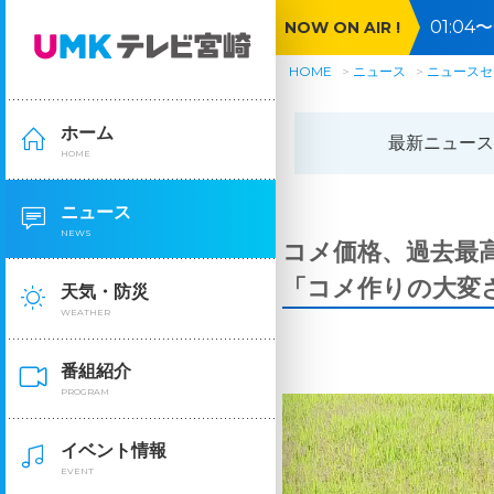
01:0
NOW ON AIR !
HOME
ニュース
ニュースセ
ホーム
最新ニュース
HOME
ニュース
NEWS
コメ価格、過去最
「コメ作りの大変
天気・防災
WEATHER
番組紹介
PROGRAM
イベント情報
EVENT