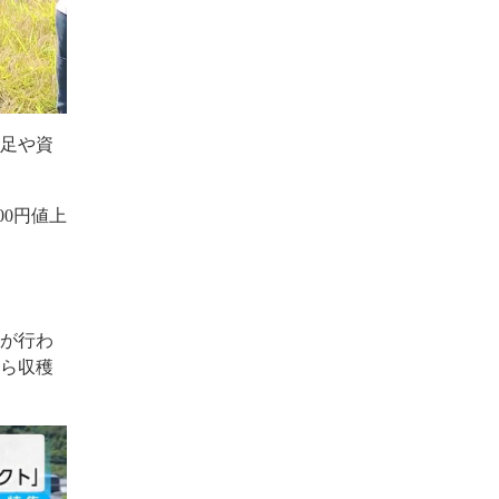
不足や資
。
00円値上
みが行わ
から収穫