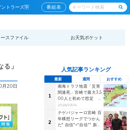
島アントラーズ🈑
番組表
ュースファイル
お天気ポケット
なる」
人気記事ランキング
最新
週間
おすすめ
10月20日
南海トラフ地震「災害
関連死」宮崎で最大3,5
1
00人と初めて想定
助かった命を失わ...
2026/03/14
テゲバジャーロ宮崎 百
年構想リーグでつかん
2
だ" 自信"="自信"" 新た