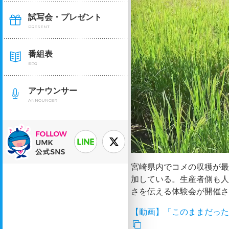
試写会・プレゼント
PRESENT
番組表
EPG
アナウンサー
ANNOUNCER
宮崎県内でコメの収穫が
加している。生産者側も
さを伝える体験会が開催
【動画】「このままだった