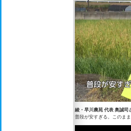
綾・早川農苑 代表 奥誠司
普段が安すぎる。このま