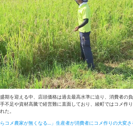
最盛期を迎える中、店頭価格は過去最高水準に迫り、消費者の
人手不足や資材高騰で経営難に直面しており、綾町ではコメ作
された。
らコメ農家が無くなる...」生産者が消費者にコメ作りの大変さ