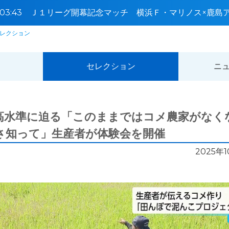
4〜03:43 Ｊ１リーグ開幕記念マッチ 横浜Ｆ・マリノス×鹿
レクション
セレクション
ニ
高水準に迫る「このままではコメ農家がなく
さ知って」生産者が体験会を開催
2025年