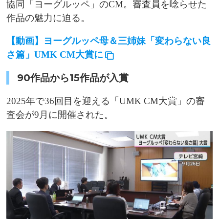
協同「ヨーグルッペ」のCM。審査員を唸らせた
作品の魅力に迫る。
【動画】ヨーグルッペ母＆三姉妹「変わらない良
さ篇」UMK CM大賞に
90作品から15作品が入賞
2025年で36回目を迎える「UMK CM大賞」の審
査会が9月に開催された。