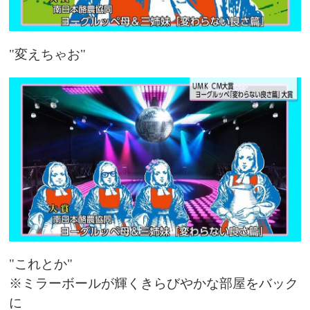
"変えちゃお"
"これとか"
※ミラーボールが輝くきらびやかな部屋をバック
に