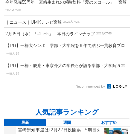
今年発売55周年 宮崎生まれの炭酸飲料「愛のスコール」 宮崎
空港に期間限定ショッ...
2026/07/10
｜ニュース｜UMKテレビ宮崎
2026/07/28
7月15日（水）「#Link」 本日のラインナップ
2026/07/15
【PR】一橋大シンポ 学部・大学院を５年で結ぶ一貫教育プロ
グラム
(一橋大学)
【PR】一橋・慶應・東京外大の学長らが語る学部・大学院５年
一貫教育
(一橋大学)
Recommended by
人気記事ランキング
最新
週間
おすすめ
宮崎県知事選は12月27日投開票 5期目を