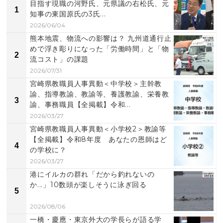
目指す現職の河野氏、元県議の右松氏、元
1
知事の東国原氏の3氏...
2026/06/04
熊本地震、物流への影響は？ 九州道通行止
めで浮き彫りになった「労働時間」と「物
2
流コスト」の課題
2026/07/31
宮崎県教職員人事異動＜中学校＞主幹教
諭、指導教諭、教諭等、養護教諭、栄養教
3
諭、事務職員【全掲載】令和...
2026/03/27
宮崎県教職員人事異動＜小学校2＞教諭等
【全掲載】令和8年度 あなたの恩師はど
4
の学校に？
2026/03/27
港にイルカの群れ「だから釣れないの
か...」10数頭が楽しそうに泳ぎ回る
5
2026/08/06
一橋・慶應・東京外大の学長らが語る学