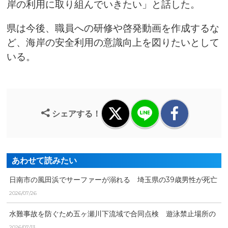
岸の利用に取り組んでいきたい」と話した。
県は今後、職員への研修や啓発動画を作成するな
ど、海岸の安全利用の意識向上を図りたいとして
いる。
シェアする！
あわせて読みたい
日南市の風田浜でサーファーが溺れる 埼玉県の39歳男性が死亡
2026/07/26
水難事故を防ぐため五ヶ瀬川下流域で合同点検 遊泳禁止場所の
立ち入り防止策を再確認
2026/07/13