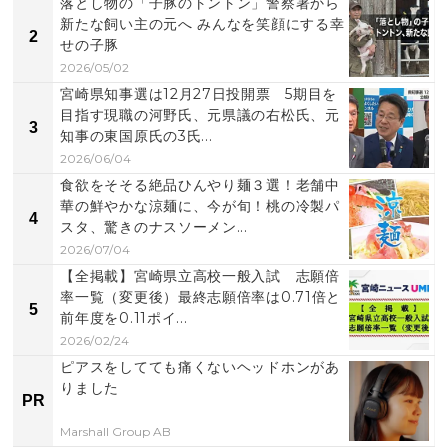
落とし物の「子豚のトントン」警察署から
新たな飼い主の元へ みんなを笑顔にする幸
2
せの子豚
2026/05/02
宮崎県知事選は12月27日投開票 5期目を
目指す現職の河野氏、元県議の右松氏、元
3
知事の東国原氏の3氏...
2026/06/04
食欲をそそる絶品ひんやり麺３選！老舗中
華の鮮やかな涼麺に、今が旬！桃の冷製パ
4
スタ、驚きのナスソーメン...
2026/07/04
【全掲載】宮崎県立高校一般入試 志願倍
率一覧（変更後）最終志願倍率は0.71倍と
5
前年度を0.11ポイ...
2026/02/24
ピアスをしてても痛くないヘッドホンがあ
りました
PR
Marshall Group AB