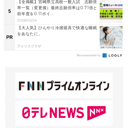
【全掲載】宮崎県立高校一般入試 志願倍
率一覧（変更後）最終志願倍率は0.71倍と
5
前年度を0.11ポイ...
2026/02/24
【大人気】ひんやり冷感寝具で快適な睡眠
をあなたに。
PR
アイリスプラザ
Recommended by