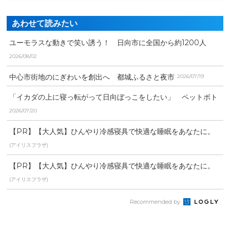
あわせて読みたい
ユーモラスな動きで笑い誘う！ 日向市に全国から約1200人
ひょっとこ踊りパレー...
2026/08/02
中心市街地のにぎわいを創出へ 都城ふるさと夜市
2026/07/19
「イカダの上に寝っ転がって日向ぼっこをしたい」 ペットボト
ルで手づくりイカダづく...
2026/07/20
【PR】【大人気】ひんやり冷感寝具で快適な睡眠をあなたに。
(アイリスプラザ)
【PR】【大人気】ひんやり冷感寝具で快適な睡眠をあなたに。
(アイリスプラザ)
Recommended by