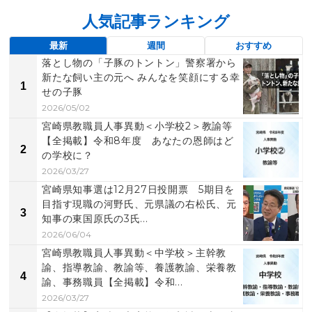
人気記事ランキング
最新
週間
おすすめ
落とし物の「子豚のトントン」警察署から
新たな飼い主の元へ みんなを笑顔にする幸
1
せの子豚
2026/05/02
宮崎県教職員人事異動＜小学校2＞教諭等
【全掲載】令和8年度 あなたの恩師はど
2
の学校に？
2026/03/27
宮崎県知事選は12月27日投開票 5期目を
目指す現職の河野氏、元県議の右松氏、元
3
知事の東国原氏の3氏...
2026/06/04
宮崎県教職員人事異動＜中学校＞主幹教
諭、指導教諭、教諭等、養護教諭、栄養教
4
諭、事務職員【全掲載】令和...
2026/03/27