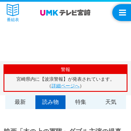
番組表
警報
宮崎県内に【波浪警報】が発表されています。
（
詳細ページへ
）
最新
読み物
特集
天気