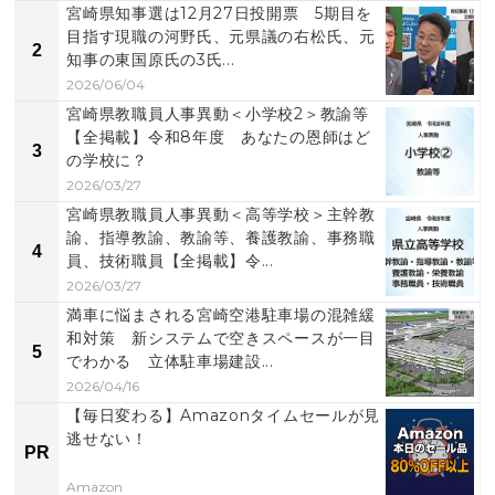
宮崎県知事選は12月27日投開票 5期目を
目指す現職の河野氏、元県議の右松氏、元
2
知事の東国原氏の3氏...
2026/06/04
宮崎県教職員人事異動＜小学校2＞教諭等
【全掲載】令和8年度 あなたの恩師はど
3
の学校に？
2026/03/27
宮崎県教職員人事異動＜高等学校＞主幹教
諭、指導教諭、教諭等、養護教諭、事務職
4
員、技術職員【全掲載】令...
2026/03/27
満車に悩まされる宮崎空港駐車場の混雑緩
和対策 新システムで空きスペースが一目
5
でわかる 立体駐車場建設...
2026/04/16
【毎日変わる】Amazonタイムセールが見
逃せない！
PR
Amazon