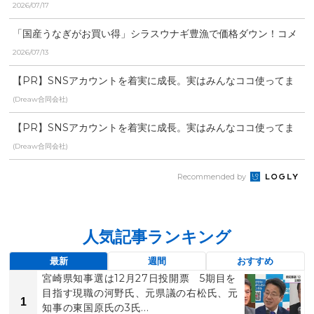
は経営不安の声
2026/07/17
「国産うなぎがお買い得」シラスウナギ豊漁で価格ダウン！コメ
価格も落ち着き、土用の...
2026/07/13
【PR】SNSアカウントを着実に成長。実はみんなココ使ってま
す。
(Dreaw合同会社)
【PR】SNSアカウントを着実に成長。実はみんなココ使ってま
す。
(Dreaw合同会社)
Recommended by
人気記事ランキング
最新
週間
おすすめ
宮崎県知事選は12月27日投開票 5期目を
目指す現職の河野氏、元県議の右松氏、元
1
知事の東国原氏の3氏...