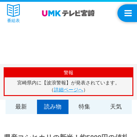
番組表
警報
宮崎県内に【波浪警報】が発表されています。
（
詳細ページへ
）
最新
読み物
特集
天気