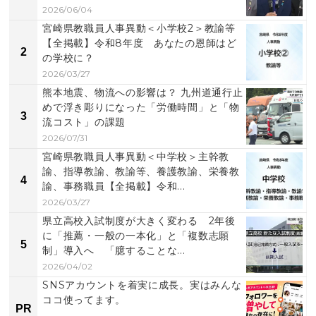
2026/06/04
宮崎県教職員人事異動＜小学校2＞教諭等
【全掲載】令和8年度 あなたの恩師はど
2
の学校に？
2026/03/27
熊本地震、物流への影響は？ 九州道通行止
めで浮き彫りになった「労働時間」と「物
3
流コスト」の課題
2026/07/31
宮崎県教職員人事異動＜中学校＞主幹教
諭、指導教諭、教諭等、養護教諭、栄養教
4
諭、事務職員【全掲載】令和...
2026/03/27
県立高校入試制度が大きく変わる 2年後
に「推薦・一般の一本化」と「複数志願
5
制」導入へ 「臆することな...
2026/04/02
SNSアカウントを着実に成長。実はみんな
ココ使ってます。
PR