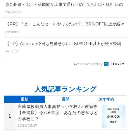
東九州道・北川～延岡間が工事で通行止め 7月21日～8月1日の
期間中2回実施
2026/07/22
【PR】「え、こんなセールやってたの？」80％OFF以上が続々
登場！Amazonの本気が...
(Amazon)
【PR】Amazon今日も見逃せない！80%OFF以上が続々登場
(Amazon)
Recommended by
人気記事ランキング
最新
週間
おすすめ
宮崎県教職員人事異動＜小学校2＞教諭等
【全掲載】令和8年度 あなたの恩師はど
1
の学校に？
2026/03/27