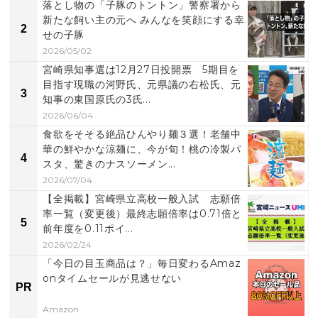
落とし物の「子豚のトントン」警察署から
新たな飼い主の元へ みんなを笑顔にする幸
2
せの子豚
2026/05/02
宮崎県知事選は12月27日投開票 5期目を
目指す現職の河野氏、元県議の右松氏、元
3
知事の東国原氏の3氏...
2026/06/04
食欲をそそる絶品ひんやり麺３選！老舗中
華の鮮やかな涼麺に、今が旬！桃の冷製パ
4
スタ、驚きのナスソーメン...
2026/07/04
【全掲載】宮崎県立高校一般入試 志願倍
率一覧（変更後）最終志願倍率は0.71倍と
5
前年度を0.11ポイ...
2026/02/24
「今日の目玉商品は？」毎日変わるAmaz
onタイムセールが見逃せない
PR
Amazon