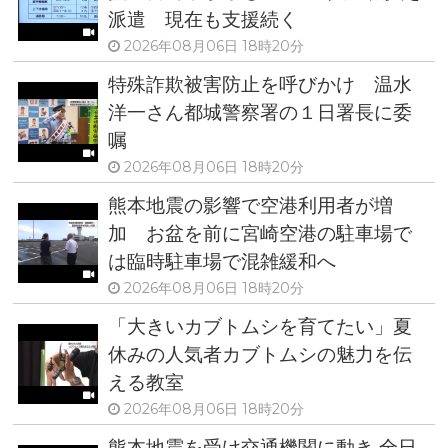
派遣 現在も支援続く
2026年08月06日 18時20分
特殊詐欺被害防止を呼びかけ 温水
洋一さん都城警察署の１日署長に委
嘱
2026年08月06日 18時20分
熊本地震の影響で空港利用者が増
加 お盆を前に宮崎空港の駐車場で
は臨時駐車場で混雑緩和へ
2026年08月06日 18時20分
「大きいカブトムシを育てたい」夏
休みの人気者カブトムシの魅力を伝
える教室
2026年08月06日 18時20分
熊本地震を受け交通機関に動き 全日