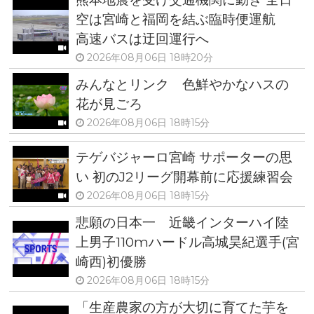
空は宮崎と福岡を結ぶ臨時便運航
高速バスは迂回運行へ
2026年08月06日 18時20分
みんなとリンク 色鮮やかなハスの
花が見ごろ
2026年08月06日 18時15分
テゲバジャーロ宮崎 サポーターの思
い 初のJ2リーグ開幕前に応援練習会
2026年08月06日 18時15分
悲願の日本一 近畿インターハイ陸
上男子110mハードル高城昊紀選手(宮
崎西)初優勝
2026年08月06日 18時15分
「生産農家の方が大切に育てた芋を