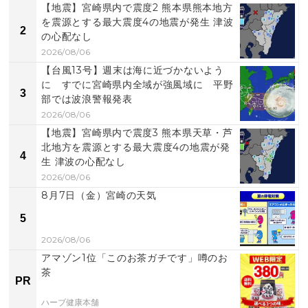
【地震】宮崎県内で震度2 熊本県熊本地方
を震源とする最大震度4の地震が発生 津波
2
の心配なし
2026/08/06
【台風13号】週末は海に近づかないよう
に すでに宮崎県内全域が強風域に 平野
3
部では波浪警報発表
2026/08/06
【地震】宮崎県内で震度3 熊本県天草・芦
北地方を震源とする最大震度4の地震が発
4
生 津波の心配なし
2026/08/06
8月7日（金）宮崎の天気
5
2026/08/06
アマゾン1位「このお茶ガチです」噂のお
茶
PR
ハーブ健康本舗