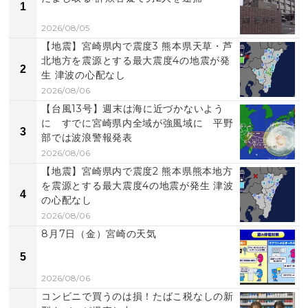
1
2026/08/05
【地震】宮崎県内で震度3 熊本県天草・芦
北地方を震源とする最大震度4の地震が発
2
生 津波の心配なし
2026/08/06
【台風13号】週末は海に近づかないよう
に すでに宮崎県内全域が強風域に 平野
3
部では波浪警報発表
2026/08/06
【地震】宮崎県内で震度2 熊本県熊本地方
を震源とする最大震度4の地震が発生 津波
4
の心配なし
2026/08/06
8月7日（金）宮崎の天気
5
2026/08/06
コンビニで買うのは損！たばこ税なしの新