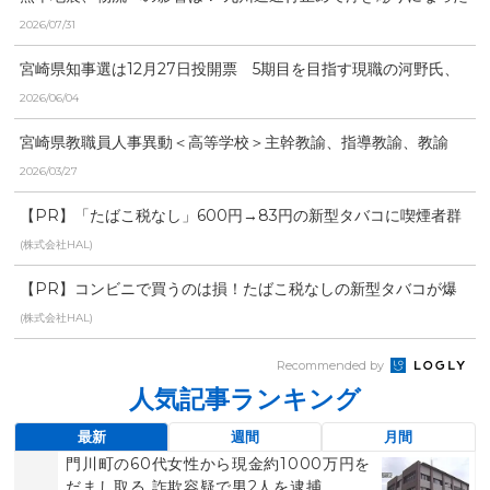
「労働時間」と「物流...
2026/07/31
宮崎県知事選は12月27日投開票 5期目を目指す現職の河野氏、
元県議の右松氏、元...
2026/06/04
宮崎県教職員人事異動＜高等学校＞主幹教諭、指導教諭、教諭
等、養護教諭、事務職員、...
2026/03/27
【PR】「たばこ税なし」600円→83円の新型タバコに喫煙者群
がる
(株式会社HAL)
【PR】コンビニで買うのは損！たばこ税なしの新型タバコが爆
売れ中
(株式会社HAL)
Recommended by
人気記事ランキング
最新
週間
月間
門川町の60代女性から現金約1000万円を
だまし取る 詐欺容疑で男2人を逮捕