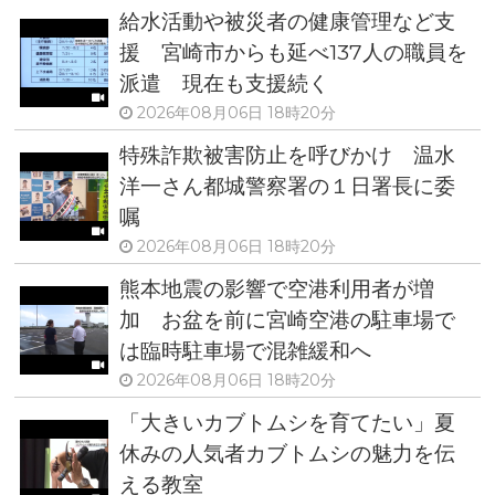
給水活動や被災者の健康管理など支
援 宮崎市からも延べ137人の職員を
派遣 現在も支援続く
2026年08月06日 18時20分
特殊詐欺被害防止を呼びかけ 温水
洋一さん都城警察署の１日署長に委
嘱
2026年08月06日 18時20分
熊本地震の影響で空港利用者が増
加 お盆を前に宮崎空港の駐車場で
は臨時駐車場で混雑緩和へ
2026年08月06日 18時20分
「大きいカブトムシを育てたい」夏
休みの人気者カブトムシの魅力を伝
える教室