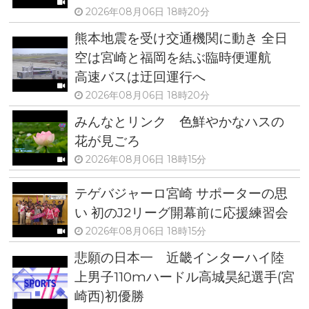
2026年08月06日 18時20分
熊本地震を受け交通機関に動き 全日
空は宮崎と福岡を結ぶ臨時便運航
高速バスは迂回運行へ
2026年08月06日 18時20分
みんなとリンク 色鮮やかなハスの
花が見ごろ
2026年08月06日 18時15分
テゲバジャーロ宮崎 サポーターの思
い 初のJ2リーグ開幕前に応援練習会
2026年08月06日 18時15分
悲願の日本一 近畿インターハイ陸
上男子110mハードル高城昊紀選手(宮
崎西)初優勝