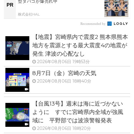
型タバコが爆売れ中
PR
株式会社HAL
Recommended by
【地震】宮崎県内で震度2 熊本県熊本
地方を震源とする最大震度4の地震が
発生 津波の心配なし
2026年08月06日 19時53分
8月7日（金）宮崎の天気
2026年08月06日 18時40分
【台風13号】週末は海に近づかない
ように すでに宮崎県内全域が強風
域に 平野部では波浪警報発表
2026年08月06日 18時20分