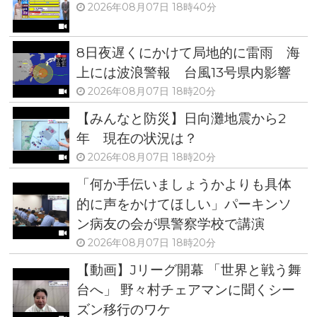
2026年08月07日 18時40分
8日夜遅くにかけて局地的に雷雨 海
上には波浪警報 台風13号県内影響
2026年08月07日 18時20分
【みんなと防災】日向灘地震から2
年 現在の状況は？
2026年08月07日 18時20分
「何か手伝いましょうかよりも具体
的に声をかけてほしい」パーキンソ
ン病友の会が県警察学校で講演
2026年08月07日 18時20分
【動画】Jリーグ開幕 「世界と戦う舞
台へ」 野々村チェアマンに聞くシー
ズン移行のワケ