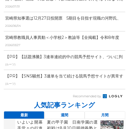
「労働時間」と「物流...
2026/07/31
宮崎県知事選は12月27日投開票 5期目を目指す現職の河野氏、
元県議の右松氏、元...
2026/06/04
宮崎県教職員人事異動＜小学校2＞教諭等【全掲載】令和8年度
あなたの恩師はどの学...
2026/03/27
【PR】【話題沸騰】3連単連続的中の競馬予想サイト、ついに判
明
(ルーツ)
【PR】【SNS騒然】3連単を当て続ける競馬予想サイトが異常す
ぎる
(ルーツ)
Recommended by
人気記事ランキング
最新
週間
月間
いよいよ開幕 夏の甲子園 日南学園の選
手堂々の行進 初戦は8月10日明徳義塾と