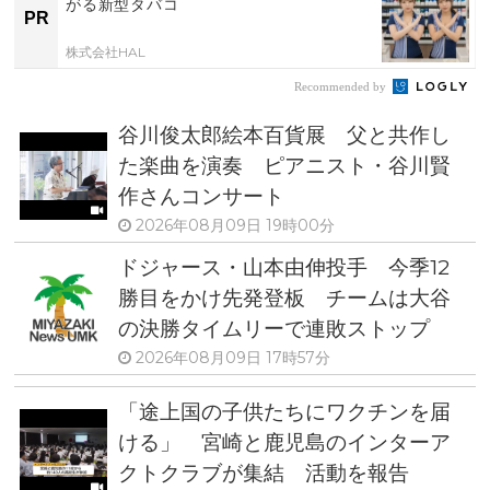
がる新型タバコ
PR
株式会社HAL
Recommended by
谷川俊太郎絵本百貨展 父と共作し
た楽曲を演奏 ピアニスト・谷川賢
作さんコンサート
2026年08月09日 19時00分
ドジャース・山本由伸投手 今季12
勝目をかけ先発登板 チームは大谷
の決勝タイムリーで連敗ストップ
2026年08月09日 17時57分
「途上国の子供たちにワクチンを届
ける」 宮崎と鹿児島のインターア
クトクラブが集結 活動を報告