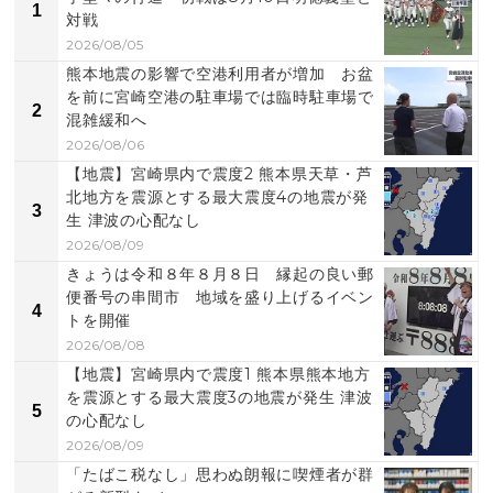
1
対戦
2026/08/05
熊本地震の影響で空港利用者が増加 お盆
を前に宮崎空港の駐車場では臨時駐車場で
2
混雑緩和へ
2026/08/06
【地震】宮崎県内で震度2 熊本県天草・芦
北地方を震源とする最大震度4の地震が発
3
生 津波の心配なし
2026/08/09
きょうは令和８年８月８日 縁起の良い郵
便番号の串間市 地域を盛り上げるイベン
4
トを開催
2026/08/08
【地震】宮崎県内で震度1 熊本県熊本地方
を震源とする最大震度3の地震が発生 津波
5
の心配なし
2026/08/09
「たばこ税なし」思わぬ朗報に喫煙者が群