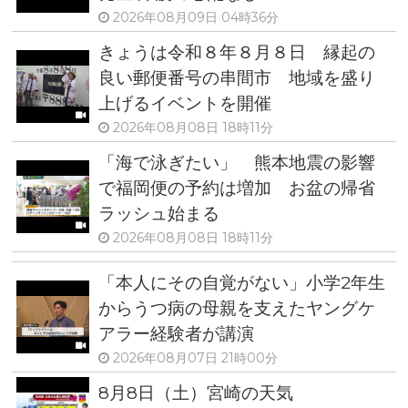
2026年08月09日 04時36分
きょうは令和８年８月８日 縁起の
良い郵便番号の串間市 地域を盛り
上げるイベントを開催
2026年08月08日 18時11分
「海で泳ぎたい」 熊本地震の影響
で福岡便の予約は増加 お盆の帰省
ラッシュ始まる
2026年08月08日 18時11分
「本人にその自覚がない」小学2年生
からうつ病の母親を支えたヤングケ
アラー経験者が講演
2026年08月07日 21時00分
8月8日（土）宮崎の天気