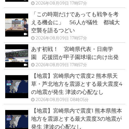
2026年08月09日 17時57分
「この時期だけであっても戦争を考
える機会に」 56人が犠牲 都城大
空襲を語るつどい
2026年08月09日 17時57分
あす初戦！ 宮崎県代表・日南学
園 応援団が甲子園球場に向け出発
2026年08月09日 17時57分
【地震】宮崎県内で震度2 熊本県天
草・芦北地方を震源とする最大震度4
の地震が発生 津波の心配なし
2026年08月09日 08時05分
【地震】宮崎県内で震度1 熊本県熊本
地方を震源とする最大震度3の地震が
発生 津波の心配なし