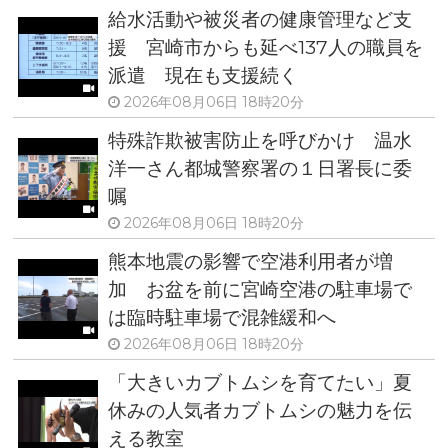
給水活動や被災者の健康管理など支
援 宮崎市からも延べ137人の職員を
派遣 現在も支援続く
2026年08月06日 18時20分
特殊詐欺被害防止を呼びかけ 温水
洋一さん都城警察署の１日署長に委
嘱
2026年08月06日 18時20分
熊本地震の影響で空港利用者が増
加 お盆を前に宮崎空港の駐車場で
は臨時駐車場で混雑緩和へ
2026年08月06日 18時20分
「大きいカブトムシを育てたい」夏
休みの人気者カブトムシの魅力を伝
える教室