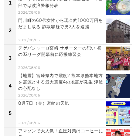
1
部では波浪警報発表
2026/08/06
門川町の60代女性から現金約1000万円を
だまし取る 詐欺容疑で男2人を逮捕
2
2026/08/05
テゲバジャーロ宮崎 サポーターの思い 初
のJ2リーグ開幕前に応援練習会
3
2026/08/06
【地震】宮崎県内で震度2 熊本県熊本地方
を震源とする最大震度4の地震が発生 津波
4
の心配なし
2026/08/06
8月7日（金）宮崎の天気
5
2026/08/06
アマゾンで大人気！血圧対策はコーヒーに