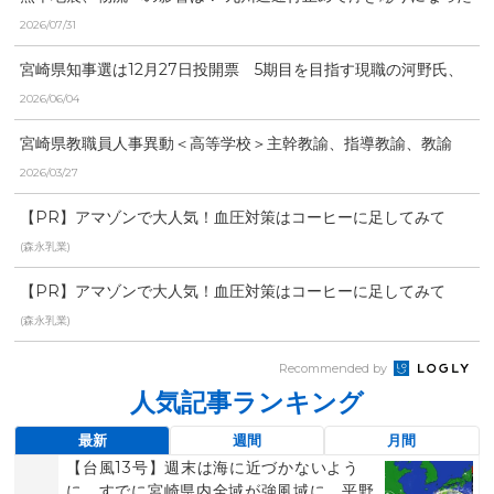
「労働時間」と「物流...
2026/07/31
宮崎県知事選は12月27日投開票 5期目を目指す現職の河野氏、
元県議の右松氏、元...
2026/06/04
宮崎県教職員人事異動＜高等学校＞主幹教諭、指導教諭、教諭
等、養護教諭、事務職員、...
2026/03/27
【PR】アマゾンで大人気！血圧対策はコーヒーに足してみて
(森永乳業)
【PR】アマゾンで大人気！血圧対策はコーヒーに足してみて
(森永乳業)
Recommended by
人気記事ランキング
最新
週間
月間
【台風13号】週末は海に近づかないよう
に すでに宮崎県内全域が強風域に 平野