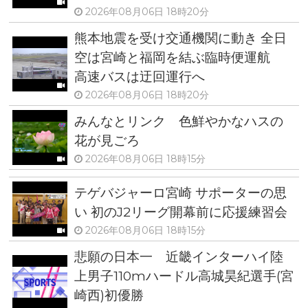
2026年08月06日 18時20分
熊本地震を受け交通機関に動き 全日
空は宮崎と福岡を結ぶ臨時便運航
高速バスは迂回運行へ
2026年08月06日 18時20分
みんなとリンク 色鮮やかなハスの
花が見ごろ
2026年08月06日 18時15分
テゲバジャーロ宮崎 サポーターの思
い 初のJ2リーグ開幕前に応援練習会
2026年08月06日 18時15分
悲願の日本一 近畿インターハイ陸
上男子110mハードル高城昊紀選手(宮
崎西)初優勝