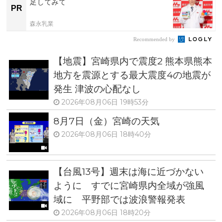
足してみて
PR
森永乳業
Recommended by
【地震】宮崎県内で震度2 熊本県熊本
地方を震源とする最大震度4の地震が
発生 津波の心配なし
2026年08月06日 19時53分
8月7日（金）宮崎の天気
2026年08月06日 18時40分
【台風13号】週末は海に近づかない
ように すでに宮崎県内全域が強風
域に 平野部では波浪警報発表
2026年08月06日 18時20分