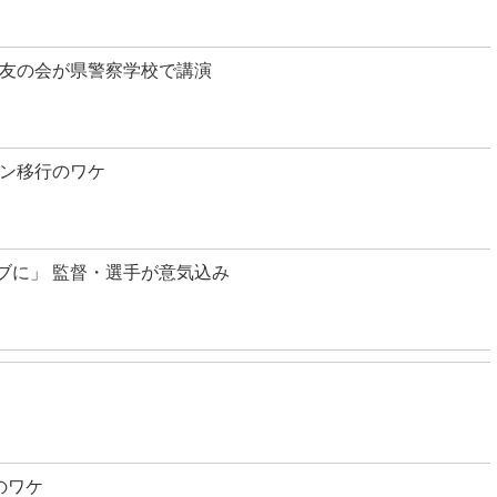
友の会が県警察学校で講演
ズン移行のワケ
ブに」 監督・選手が意気込み
のワケ