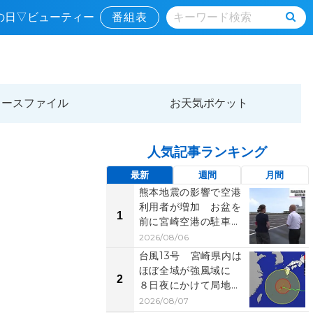
んの日▽ビューティー
番組表
ュースファイル
お天気ポケット
人気記事ランキング
最新
週間
月間
熊本地震の影響で空港
利用者が増加 お盆を
1
前に宮崎空港の駐車場
では臨時駐車場で混
2026/08/06
雑...
台風13号 宮崎県内は
ほぼ全域が強風域に
2
８日夜にかけて局地的
な雷雨に注意
2026/08/07