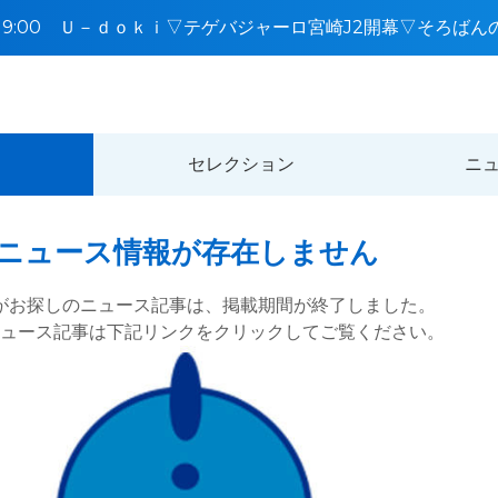
2〜19:00 Ｕ－ｄｏｋｉ▽テゲバジャーロ宮崎J2開幕▽そろば
ン宮崎
セレクション
ニ
ニュース情報が存在しません
がお探しのニュース記事は、
掲載期間が終了しました。
ニュース記事は
下記リンクをクリックしてご覧ください。