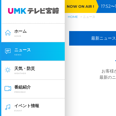
17:5
NOW ON AIR !
ジャパ
HOME
ニュース
ホーム
HOME
最新ニュース
ニュース
NEWS
天気・防災
お客様
WEATHER
最新の
番組紹介
PROGRAM
イベント情報
EVENT