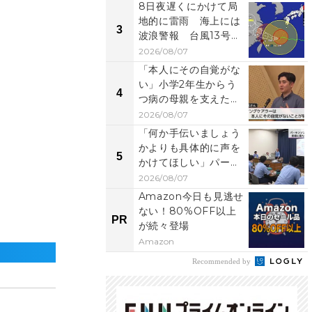
8日夜遅くにかけて局
地的に雷雨 海上には
3
波浪警報 台風13号県
内影響
2026/08/07
「本人にその自覚がな
い」小学2年生からう
4
つ病の母親を支えたヤ
ングケアラー経験者
2026/08/07
が...
「何か手伝いましょう
かよりも具体的に声を
5
かけてほしい」パーキ
ンソン病友の会が県
2026/08/07
警...
Amazon今日も見逃せ
ない！80%OFF以上
PR
が続々登場
Amazon
Recommended by