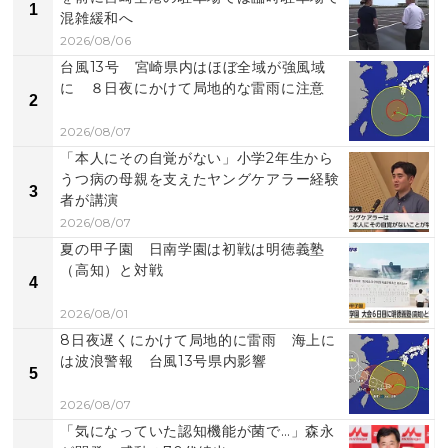
1
混雑緩和へ
2026/08/06
台風13号 宮崎県内はほぼ全域が強風域
に ８日夜にかけて局地的な雷雨に注意
2
2026/08/07
「本人にその自覚がない」小学2年生から
うつ病の母親を支えたヤングケアラー経験
3
者が講演
2026/08/07
夏の甲子園 日南学園は初戦は明徳義塾
（高知）と対戦
4
2026/08/01
8日夜遅くにかけて局地的に雷雨 海上に
は波浪警報 台風13号県内影響
5
2026/08/07
「気になっていた認知機能が菌で…」森永