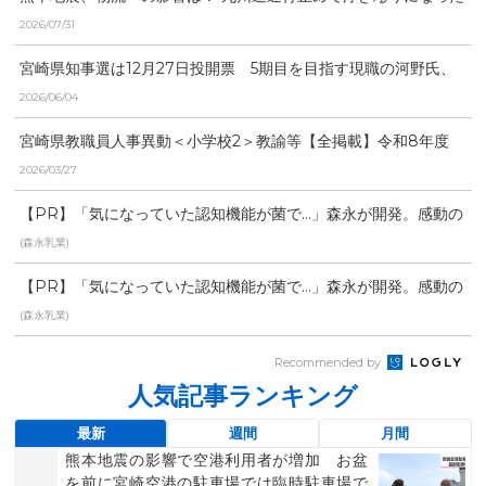
「労働時間」と「物流...
2026/07/31
宮崎県知事選は12月27日投開票 5期目を目指す現職の河野氏、
元県議の右松氏、元...
2026/06/04
宮崎県教職員人事異動＜小学校2＞教諭等【全掲載】令和8年度
あなたの恩師はどの学...
2026/03/27
【PR】「気になっていた認知機能が菌で…」森永が開発。感動の
70代続出
(森永乳業)
【PR】「気になっていた認知機能が菌で…」森永が開発。感動の
70代続出
(森永乳業)
Recommended by
人気記事ランキング
最新
週間
月間
熊本地震の影響で空港利用者が増加 お盆
を前に宮崎空港の駐車場では臨時駐車場で