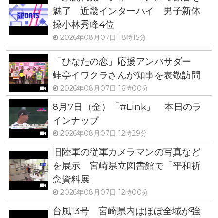
魅了 近畿インターハイ 男子新体
操小林秀峰4位
2026年08月07日 18時15分
「ひなたの恋」応援アンバサダー
蛙亭イワクラさんが知事を表敬訪問
2026年08月07日 16時00分
8月7日（金）「#Link」 本日のラ
インナップ
2026年08月07日 12時29分
旧陸軍の従軍カメラマンの写真など
を展示 宮崎県立図書館で「平和祈
念資料展」
2026年08月07日 12時00分
台風13号 宮崎県内はほぼ全域が強