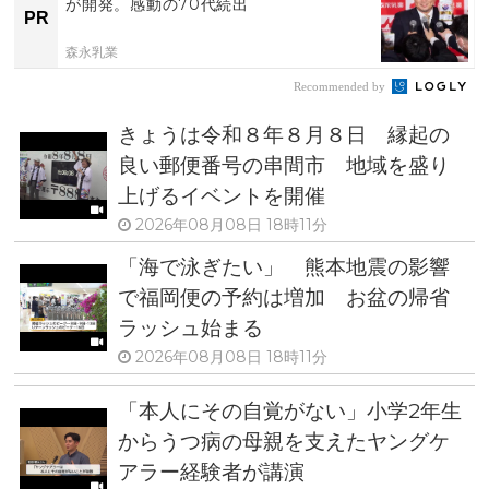
が開発。感動の70代続出
PR
森永乳業
Recommended by
きょうは令和８年８月８日 縁起の
良い郵便番号の串間市 地域を盛り
上げるイベントを開催
2026年08月08日 18時11分
「海で泳ぎたい」 熊本地震の影響
で福岡便の予約は増加 お盆の帰省
ラッシュ始まる
2026年08月08日 18時11分
「本人にその自覚がない」小学2年生
からうつ病の母親を支えたヤングケ
アラー経験者が講演