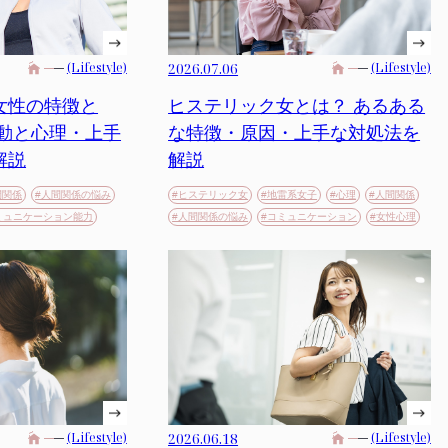
(Lifestyle)
2026.07.06
(Lifestyle)
女性の特徴と
ヒステリック女とは？ あるある
行動と心理・上手
な特徴・原因・上手な対処法を
解説
解説
間関係
#人間関係の悩み
#ヒステリック女
#地雷系女子
#心理
#人間関係
ミュニケーション能力
#人間関係の悩み
#コミュニケーション
#女性心理
(Lifestyle)
2026.06.18
(Lifestyle)