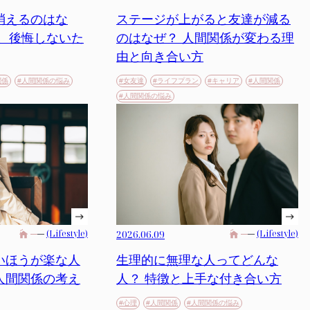
消えるのはな
ステージが上がると友達が減る
理、後悔しないた
のはなぜ？ 人間関係が変わる理
由と向き合い方
関係
#人間関係の悩み
#女友達
#ライフプラン
#キャリア
#人間関係
#人間関係の悩み
(Lifestyle)
2026.06.09
(Lifestyle)
いほうが楽な人
生理的に無理な人ってどんな
人間関係の考え
人？ 特徴と上手な付き合い方
#心理
#人間関係
#人間関係の悩み