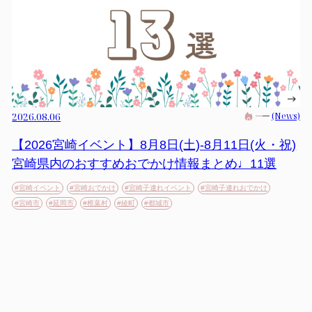
2026.08.06
(News)
【2026宮崎イベント】8月8日(土)-8月11日(火・祝)
宮崎県内のおすすめおでかけ情報まとめ♩11選
#宮崎イベント
#宮崎おでかけ
#宮崎子連れイベント
#宮崎子連れおでかけ
#宮崎市
#延岡市
#椎葉村
#綾町
#都城市