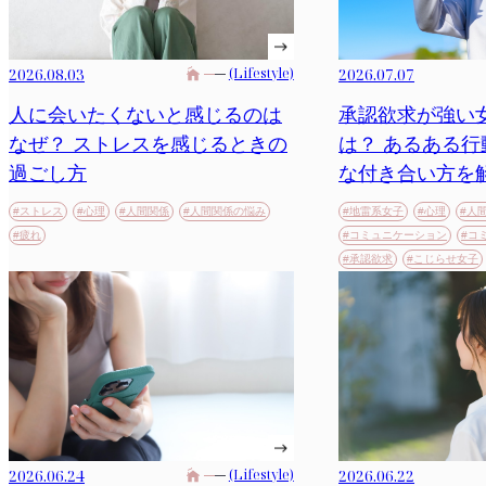
2026.07.07
2026.08.03
(Lifestyle)
承認欲求が強い
人に会いたくないと感じるのは
は？ あるある
なぜ？ ストレスを感じるときの
な付き合い方を
過ごし方
#地雷系女子
#心理
#人
#ストレス
#心理
#人間関係
#人間関係の悩み
#コミュニケーション
#コ
#疲れ
#承認欲求
#こじらせ女子
2026.06.24
(Lifestyle)
2026.06.22