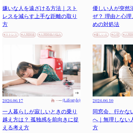
嫌いな人を遠ざける方法｜スト
優しい人が突然
レスを減らす上手な距離の取り
ぜ？ 理由と心
方
めの対処法
#ストレス
#人間関係
#人間関係の悩み
#優しい人
#心理
#人間
2026.06.17
(Lifestyle)
2026.06.10
一人暮らしが寂しいときの乗り
同窓会、行かな
越え方は？ 孤独感を前向きに捉
へ｜無理しない
える考え方
方