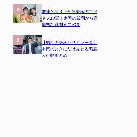
友達と盛り上がる究極の二択
ネタ19選｜定番の質問から意
地悪な質問まで紹介
【男性の脈ありサイン一覧】
本気のときにだけ見せる態度
＆行動まとめ