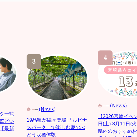
(News)
(News)
タ一覧
【2026宮崎イベ
19品種が続々登場!「ルピナ
際どい
日(土)-8月11日(
スパーク」で楽しむ夏のぶ
【最新
県内のおすすめお
どう収穫体験