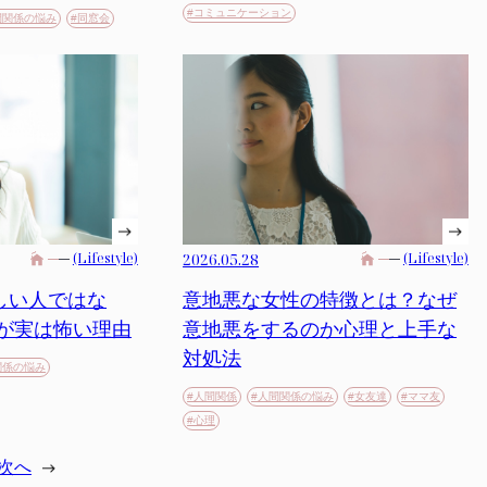
#コミュニケーション
間関係の悩み
#同窓会
2026.05.28
(Lifestyle)
(Lifestyle)
意地悪な女性の特徴とは？なぜ
しい人ではな
意地悪をするのか心理と上手な
人が実は怖い理由
対処法
関係の悩み
#人間関係
#人間関係の悩み
#女友達
#ママ友
#心理
次へ