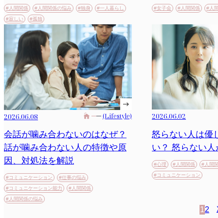
#人間関係
#人間関係の悩み
#独身
#一人暮らし
#女子会
#人間関係
#人
#寂しい
#孤独
2026.06.02
2026.06.08
(Lifestyle)
怒らない人は優
会話が噛み合わないのはなぜ？
い？ 怒らない
話が噛み合わない人の特徴や原
因、対処法を解説
#心理
#人間関係
#人間
#コミュニケーション
#コミュニケーション
#仕事の悩み
#コミュニケーション能力
#人間関係
#人間関係の悩み
1
2