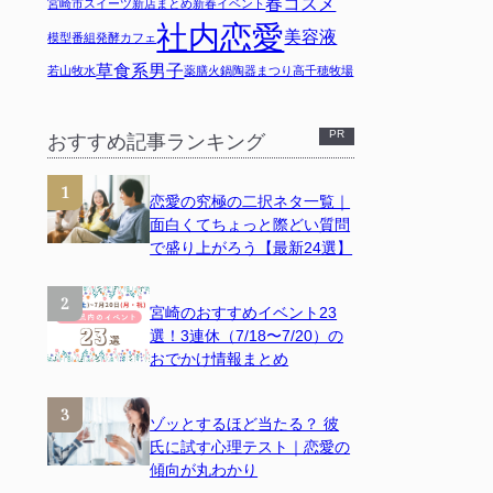
春コスメ
宮崎市スイーツ
新店まとめ
新春イベント
社内恋愛
美容液
模型
番組
発酵カフェ
草食系男子
若山牧水
薬膳火鍋
陶器まつり
高千穂牧場
おすすめ記事ランキング
恋愛の究極の二択ネタ一覧｜
面白くてちょっと際どい質問
で盛り上がろう【最新24選】
宮崎のおすすめイベント23
選！3連休（7/18〜7/20）の
おでかけ情報まとめ
ゾッとするほど当たる？ 彼
氏に試す心理テスト｜恋愛の
傾向が丸わかり