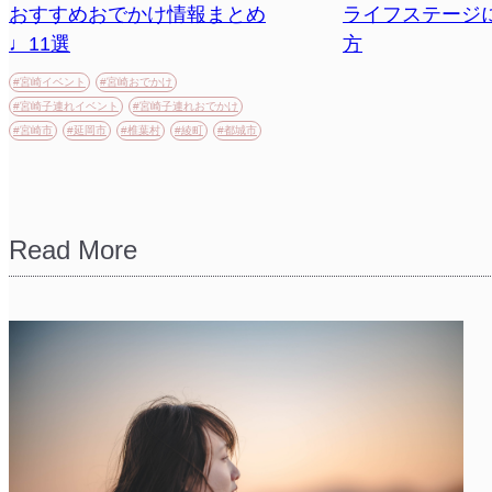
おすすめおでかけ情報まとめ
ライフステージ
♩11選
方
#宮崎イベント
#宮崎おでかけ
#宮崎子連れイベント
#宮崎子連れおでかけ
#宮崎市
#延岡市
#椎葉村
#綾町
#都城市
Read More