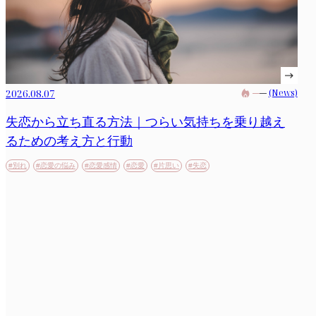
2026.08.07
(News)
失恋から立ち直る方法｜つらい気持ちを乗り越え
るための考え方と行動
#別れ
#恋愛の悩み
#恋愛感情
#恋愛
#片思い
#失恋