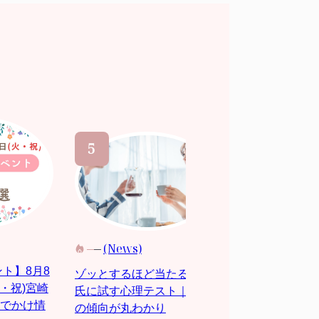
(News)
(News)
ント】8月8
面白い会話の
ゾッとするほど当たる？ 彼
火・祝)宮崎
なときに使え
氏に試す心理テスト｜恋愛
でかけ情
る話題
の傾向が丸わかり