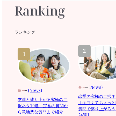
Ranking
ランキング
(News)
(News)
恋愛の究極の二択ネ
友達と盛り上がる究極の二
｜面白くてちょっと
択ネタ19選｜定番の質問か
質問で盛り上がろう
ら意地悪な質問まで紹介
24選】