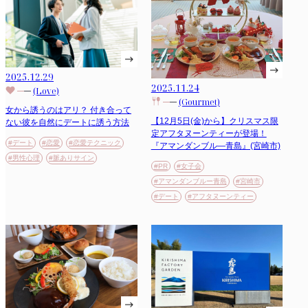
2025.12.29
2025.11.24
(Love)
(Gourmet)
女から誘うのはアリ？ 付き合って
【12月5日(金)から】クリスマス限
ない彼を自然にデートに誘う方法
定アフタヌーンティーが登場！
#デート
#恋愛
#恋愛テクニック
『アマンダンブル―青島』(宮崎市)
#男性心理
#脈ありサイン
#PR
#女子会
#アマンダンブルー青島
#宮崎市
#デート
#アフタヌーンティー