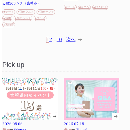
る贅沢ランチ（宮崎市）
#デート
#合コン
#好きな人
#デート
#宮崎グルメ
#宮崎ランチ
#焼肉
#焼肉ランチ
#グルメ
#宮崎市
次へ
1
2
…
10
Pick up
2026.08.06
2026.07.18
(News)
(News)