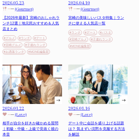
2026.05.23
2026.04.10
(Gourmet)
(Gourmet)
【2026年最新】宮崎のおしゃれラ
宮崎の美味しいパスタ特集｜ラン
ンチ12選｜地元民おすすめ＆人気
チに使える人気店一覧
店まとめ
#ランチ
#デート
#パスタ
#グルメ
#ランチ
#デート
#宮崎グルメ
#子連れランチ
#宮崎グルメ
#子連れランチ
#MONE編集部
#お洒落ランチ
#MONE編集部
2026.01.22
2026.01.16
(Love)
(Love)
相手が自分を好きか確かめる質問
デート中に会話を盛り上げる話題
｜初級・中級・上級で見抜く彼の
は？ 気まずい沈黙を克服する方法
本音
を解説