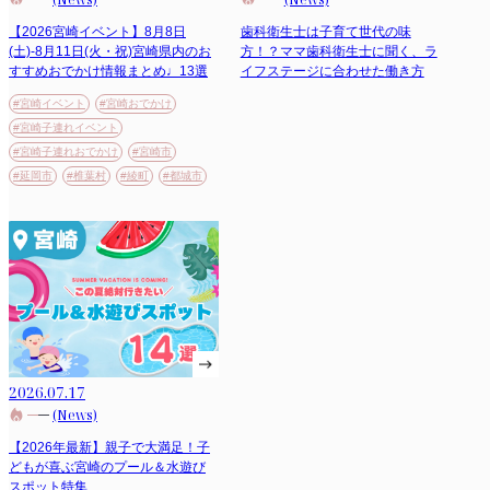
【2026宮崎イベント】8月8日
歯科衛生士は子育て世代の味
(土)-8月11日(火・祝)宮崎県内のお
方！？ママ歯科衛生士に聞く、ラ
すすめおでかけ情報まとめ♩13選
イフステージに合わせた働き方
#宮崎イベント
#宮崎おでかけ
#宮崎子連れイベント
#宮崎子連れおでかけ
#宮崎市
#延岡市
#椎葉村
#綾町
#都城市
2026.07.17
(News)
【2026年最新】親子で大満足！子
どもが喜ぶ宮崎のプール＆水遊び
スポット特集