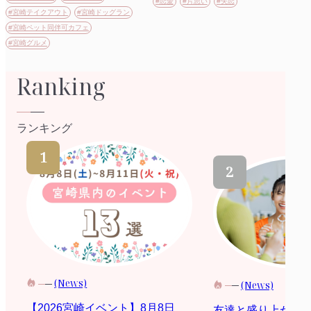
#恋愛
#片思い
#失恋
#宮崎テイクアウト
#宮崎ドッグラン
#宮崎ペット同伴可カフェ
#宮崎グルメ
Ranking
ランキング
(News)
(News)
【2026宮崎イベント】8月8日
友達と盛り上がる