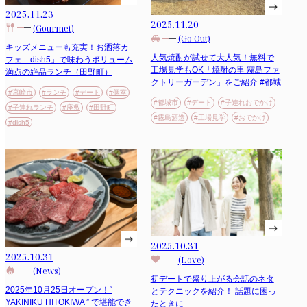
2025.11.23
2025.11.20
(Gourmet)
(Go Out)
キッズメニューも充実！お洒落カ
人気焼酎が試せて大人気！無料で
フェ「dish5」で味わうボリューム
工場見学もOK「焼酎の里 霧島ファ
満点の絶品ランチ（田野町）
クトリーガーデン」をご紹介 #都城
#宮崎市
#ランチ
#デート
#個室
#都城市
#デート
#子連れおでかけ
#子連れランチ
#座敷
#田野町
#霧島酒造
#工場見学
#おでかけ
#dish5
2025.10.31
2025.10.31
(Love)
(News)
初デートで盛り上がる会話のネタ
2025年10月25日オープン！“
とテクニックを紹介！ 話題に困っ
YAKINIKU HITOKIWA ” で堪能でき
たときに