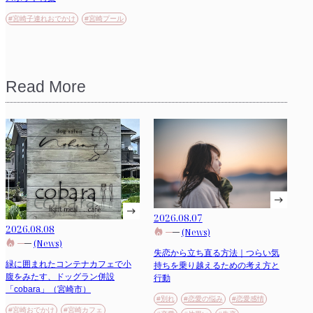
#宮崎子連れおでかけ
#宮崎プール
Read More
2026.08.07
2026.08.08
(News)
(News)
失恋から立ち直る方法｜つらい気
緑に囲まれたコンテナカフェで小
持ちを乗り越えるための考え方と
腹をみたす、ドッグラン併設
行動
「cobara」（宮崎市）
#別れ
#恋愛の悩み
#恋愛感情
#宮崎おでかけ
#宮崎カフェ