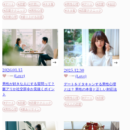
#デート
#恋愛
#片思い
#ネタ集
#男性心理
#デート
#恋愛
#会話
#恋愛テクニック
#男性心理
#ネタ集
#恋愛テクニック
#恋愛心理
#盛り上がる話題
2026.01.15
2025.12.30
(Love)
(Love)
男性が好きな人にする質問って？
デートをドタキャンする男性心理
脈アリか社交辞令か見抜くポイン
とは？ 男性の本音と正しい対応法
ト
#男性心理
#デート
#恋愛
#デート
#恋愛
#恋愛テクニック
#大人の恋愛
#男性心理
#脈ありサイン