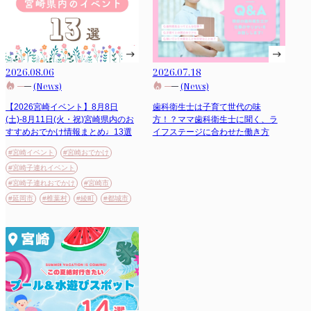
2026.08.06
2026.07.18
(News)
(News)
【2026宮崎イベント】8月8日
歯科衛生士は子育て世代の味
(土)-8月11日(火・祝)宮崎県内のお
方！？ママ歯科衛生士に聞く、ラ
すすめおでかけ情報まとめ♩13選
イフステージに合わせた働き方
#宮崎イベント
#宮崎おでかけ
#宮崎子連れイベント
#宮崎子連れおでかけ
#宮崎市
#延岡市
#椎葉村
#綾町
#都城市