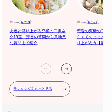
(News)
(News)
恋愛の究極の二択
友達と盛り上がる究極の二択ネ
白くてちょっと際
タ19選｜定番の質問から意地悪
り上がろう【最新2
な質問まで紹介
ランキングをもっと見る