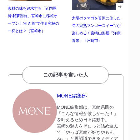
素材の味を追求する「延岡豚
骨 我夢謝羅」宮崎市に移転オ
太陽のタマゴを贅沢に使った
ープン！“引き算”で作る究極の
旬の完熟マンゴースイーツが
一杯とは？（宮崎市）
楽しめる！宮崎山形屋「洋康
青果」（宮崎市）
この記事を書いた人
MONE編集部
MONE編集部は、宮崎県民の
「こんな情報が欲しかった！」
を叶えるため日々躍動中。
宮崎の魅力をぎゅっと詰め込ん
で「やっぱ宮崎が好きやもん
ね。」と再認識できるメディア