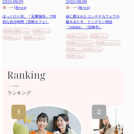
2026.08.09
2026.08.08
(News)
(News)
ほっとひと息。『玉響珈琲』で特
緑に囲まれたコンテナカフェで小
別な自分時間（宮崎カフェ）
腹をみたす、ドッグラン併設
「cobara」（宮崎市）
#宮崎お洒落カフェ
#宮崎グルメ
#宮崎おでかけ
#宮崎カフェ
#宮崎カフェ
#宮崎コーヒー
#宮崎テイクアウト
#宮崎ドッグラン
#宮崎ペット同伴可カフェ
#宮崎グルメ
Ranking
ランキング