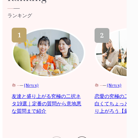
ランキング
(News)
(News)
恋愛の究極の二択
友達と盛り上がる究極の二択ネ
白くてちょっと際
タ19選｜定番の質問から意地悪
り上がろう【最新2
な質問まで紹介