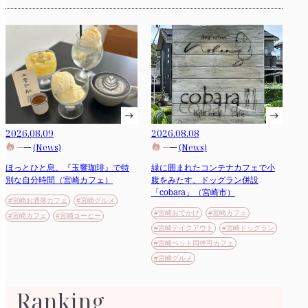
2026.08.09
2026.08.08
(News)
(News)
ほっとひと息。『玉響珈琲』で特
緑に囲まれたコンテナカフェで小
別な自分時間（宮崎カフェ）
腹をみたす、ドッグラン併設
「cobara」（宮崎市）
#宮崎お洒落カフェ
#宮崎グルメ
#宮崎おでかけ
#宮崎カフェ
#宮崎カフェ
#宮崎コーヒー
#宮崎テイクアウト
#宮崎ドッグラン
#宮崎ペット同伴可カフェ
#宮崎グルメ
Ranking