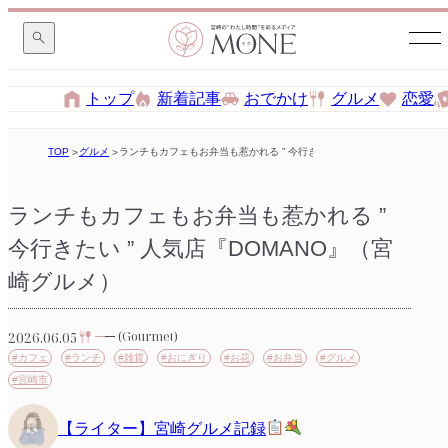
トップ
新着記事
おでかけ
グルメ
恋愛
TOP
グルメ
ランチもカフェもお弁当も惹かれる ” 今行きたい ” 人気店『DOMANO
ランチもカフェもお弁当も惹かれる ”
今行きたい ” 人気店『DOMANO』（宮
崎グルメ）
2026.06.05
(Gourmet)
#カフェ
#ランチ
#雑貨
#おにぎり
#お花
#お弁当
#グルメ
#宮崎市
【ライター】宮崎グルメ記録