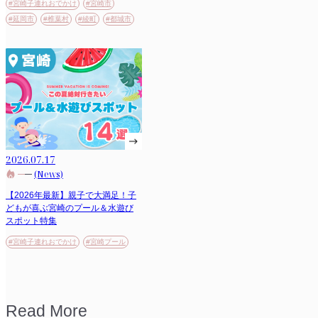
#宮崎子連れおでかけ
#宮崎市
#延岡市
#椎葉村
#綾町
#都城市
2026.07.17
(News)
【2026年最新】親子で大満足！子
どもが喜ぶ宮崎のプール＆水遊び
スポット特集
#宮崎子連れおでかけ
#宮崎プール
Read More