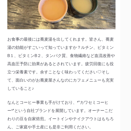
お食事の最後には蕎麦湯を出してくれます。皆さん、蕎麦
湯の効能がすごいって知っていますか？ルチン、ビタミン
B１、ビタミンB２、タンパク質、食物繊維など血流改善や
高血圧予防に効果があるとされています。疲労回復にも役
立つ栄養素です。余すことなく味わってください♡そし
て、面白いのがお蕎麦屋さんなのにカフェメニューも充実
していること♪
なんとコーヒー事業も手がけており、❛❜カワセミコーヒ
ー❛❜という自社ブランドを展開しています。オーナーこだ
わりの豆を自家焙煎。イートインやテイクアウトはもちろ
ん、ご家庭や手土産にも是非ご利用ください。