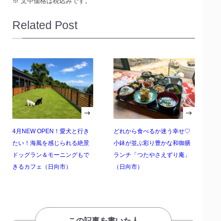
※ 文中価格は税込みです。
Related Post
4月NEW OPEN！愛犬と行き
どれから食べるか迷う幸せ♡
たい！海風を感じられる絶景
小鉢が並ぶ彩り豊かな和御膳
ドッグラン＆モーニングもで
ランチ「つたやさえずり庵」
きるカフェ（日向市）
（日向市）
この記事を書いた人