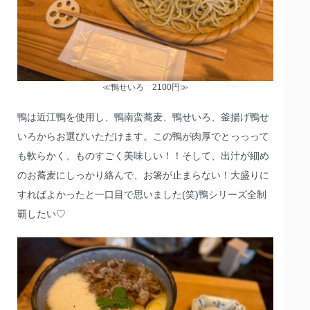
≪鴨せいろ 2100円≫
鴨は近江鴨を使用し、鴨南蛮蕎麦、鴨せいろ、釜揚げ鴨せ
いろからお選びいただけます。この鴨が肉厚でとっっって
も軟らかく、ものすごく美味しい！！そして、出汁が細め
のお蕎麦にしっかり絡んで、お箸が止まらない！大盛りに
すればよかったと一口目で思いました(笑)鴨シリーズ全制
覇したい♡