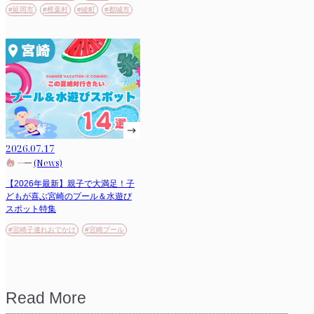
#延岡市
#椎葉村
#綾町
#都城市
2026.07.17
(News)
【2026年最新】親子で大満足！子
どもが喜ぶ宮崎のプール＆水遊び
スポット特集
#宮崎子連れおでかけ
#宮崎プール
Read More