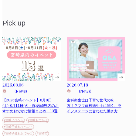
Pick up
2026.08.06
2026.07.18
(News)
(News)
【2026宮崎イベント】8月8日
歯科衛生士は子育て世代の味
(土)-8月11日(火・祝)宮崎県内のお
方！？ママ歯科衛生士に聞く、ラ
すすめおでかけ情報まとめ♩13選
イフステージに合わせた働き方
#宮崎イベント
#宮崎おでかけ
#宮崎子連れイベント
#宮崎子連れおでかけ
#宮崎市