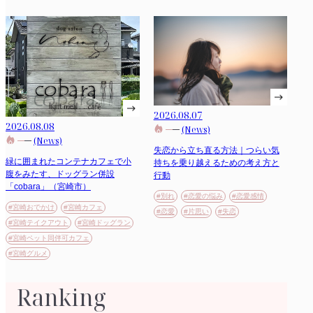
2026.08.07
2026.08.08
(News)
(News)
失恋から立ち直る方法｜つらい気
緑に囲まれたコンテナカフェで小
持ちを乗り越えるための考え方と
腹をみたす、ドッグラン併設
行動
「cobara」（宮崎市）
#別れ
#恋愛の悩み
#恋愛感情
#宮崎おでかけ
#宮崎カフェ
#恋愛
#片思い
#失恋
#宮崎テイクアウト
#宮崎ドッグラン
#宮崎ペット同伴可カフェ
#宮崎グルメ
Ranking