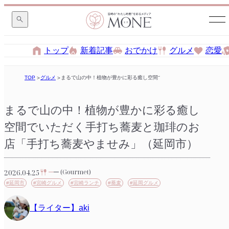
トップ
新着記事
おでかけ
グルメ
恋愛
TOP
グルメ
まるで山の中！植物が豊かに彩る癒し空間でいただく手打ち蕎麦と珈琲
まるで山の中！植物が豊かに彩る癒し
空間でいただく手打ち蕎麦と珈琲のお
店「手打ち蕎麦やませみ」（延岡市）
2026.04.25
(Gourmet)
#延岡市
#宮崎グルメ
#宮崎ランチ
#蕎麦
#延岡グルメ
【ライター】aki