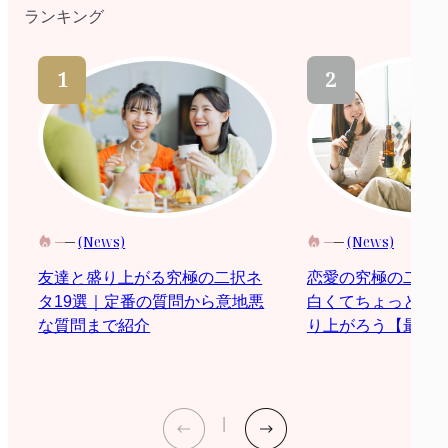
ランキング
(News)
(News)
恋愛の究極の二択
友達と盛り上がる究極の二択ネ
白くてちょっと際
タ19選｜定番の質問から意地悪
り上がろう【最新2
な質問まで紹介