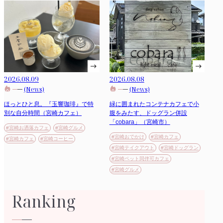
2026.08.09
2026.08.08
(News)
(News)
ほっとひと息。『玉響珈琲』で特
緑に囲まれたコンテナカフェで小
別な自分時間（宮崎カフェ）
腹をみたす、ドッグラン併設
「cobara」（宮崎市）
#宮崎お洒落カフェ
#宮崎グルメ
#宮崎おでかけ
#宮崎カフェ
#宮崎カフェ
#宮崎コーヒー
#宮崎テイクアウト
#宮崎ドッグラン
#宮崎ペット同伴可カフェ
#宮崎グルメ
Ranking