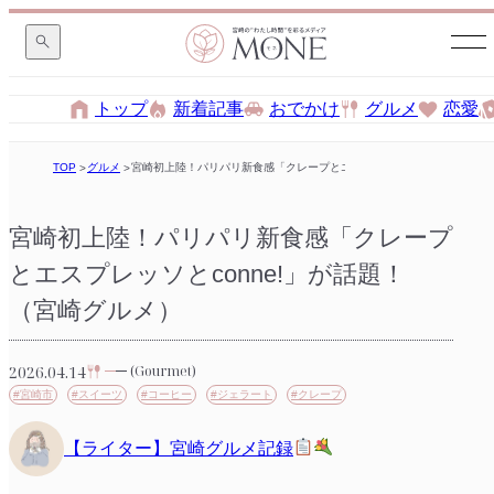
トップ
新着記事
おでかけ
グルメ
恋愛
TOP
グルメ
宮崎初上陸！パリパリ新食感「クレープとエスプレッソとconne!」が話
宮崎初上陸！パリパリ新食感「クレープ
とエスプレッソとconne!」が話題！
（宮崎グルメ）
2026.04.14
(Gourmet)
#宮崎市
#スイーツ
#コーヒー
#ジェラート
#クレープ
【ライター】宮崎グルメ記録