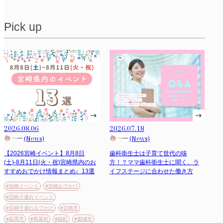
Pick up
2026.08.06
2026.07.18
(News)
(News)
【2026宮崎イベント】8月8日
歯科衛生士は子育て世代の味
(土)-8月11日(火・祝)宮崎県内のお
方！？ママ歯科衛生士に聞く、ラ
すすめおでかけ情報まとめ♩13選
イフステージに合わせた働き方
#宮崎イベント
#宮崎おでかけ
#宮崎子連れイベント
#宮崎子連れおでかけ
#宮崎市
#延岡市
#椎葉村
#綾町
#都城市