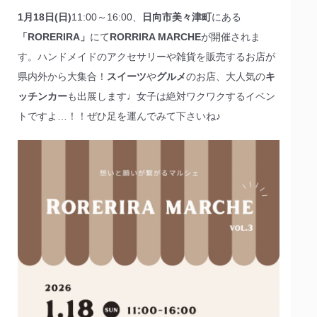
1月18日(日)
11:00～16:00、
日向市美々津町
にある
「RORERIRA」
にて
RORRIRA MARCHE
が開催されま
す。ハンドメイドのアクセサリーや雑貨を販売するお店が
県内外から大集合！
スイーツ
や
グルメ
のお店、大人気の
キ
ッチンカー
も出展します♩女子は絶対ワクワクするイベン
トですよ…！！ぜひ足を運んでみて下さいね♪