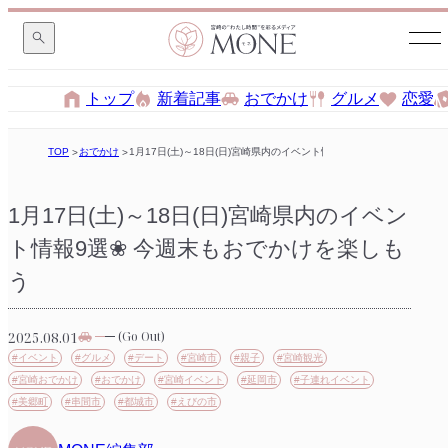
トップ
新着記事
おでかけ
グルメ
恋愛
TOP
おでかけ
1月17日(土)～18日(日)宮崎県内のイベント情報9選❀ 今週末もおでか
1月17日(土)～18日(日)宮崎県内のイベン
ト情報9選❀ 今週末もおでかけを楽しも
う
2025.08.01
(Go Out)
#イベント
#グルメ
#デート
#宮崎市
#親子
#宮崎観光
#宮崎おでかけ
#おでかけ
#宮崎イベント
#延岡市
#子連れイベント
#美郷町
#串間市
#都城市
#えびの市