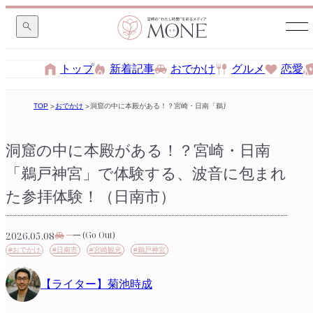
トップ
新着記事
おでかけ
グルメ
恋愛
TOP
おでかけ
洞窟の中に本殿がある！？宮崎・日南「鵜戸神宮」で体験する、波音
洞窟の中に本殿がある！？宮崎・日南
「鵜戸神宮」で体験する、波音に包まれ
た参拝体験！（日南市）
2026.05.08
(Go Out)
#おでかけ
#日南市
#宮崎観光
#鵜戸神宮
【ライター】菊池時成