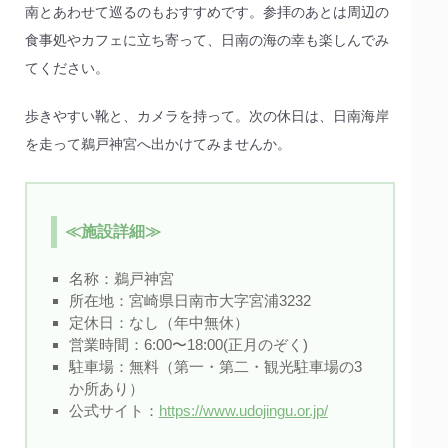
南とあわせて巡るのもおすすめです。参拝のあとは周辺の
食事処やカフェに立ち寄って、日南の海の幸も楽しんでみ
てください。
歩きやすい靴と、カメラを持って。次の休日は、日南海岸
を走って鵜戸神宮へ出かけてみませんか。
≪施設詳細≫
名称：
鵜戸神宮
所在地：宮崎県日南市大字宮浦3232
定休日：なし（年中無休）
営業時間：6:00〜18:00(正月のぞく)
駐車場：無料（第一・第二・観光駐車場の3
か所あり）
公式サイト：
https://www.udojingu.or.jp/