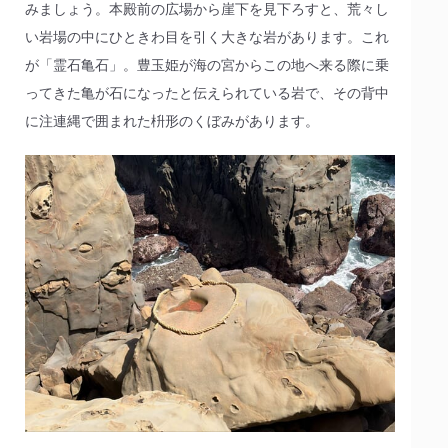
みましょう。本殿前の広場から崖下を見下ろすと、荒々し
い岩場の中にひときわ目を引く大きな岩があります。これ
が「霊石亀石」。豊玉姫が海の宮からこの地へ来る際に乗
ってきた亀が石になったと伝えられている岩で、その背中
に注連縄で囲まれた枡形のくぼみがあります。