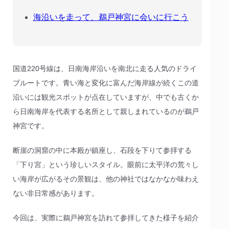
海沿いを走って、鵜戸神宮に会いに行こう
国道220号線は、日南海岸沿いを南北に走る人気のドライ
ブルートです。青い海と変化に富んだ海岸線が続くこの道
沿いには観光スポットが点在していますが、中でも古くか
ら日南海岸を代表する名所として親しまれているのが鵜戸
神宮です。
断崖の洞窟の中に本殿が鎮座し、石段を下りて参拝する
「下り宮」という珍しいスタイル。眼前に太平洋の荒々し
い海岸が広がるその景観は、他の神社ではなかなか味わえ
ない非日常感があります。
今回は、実際に鵜戸神宮を訪れて参拝してきた様子を紹介