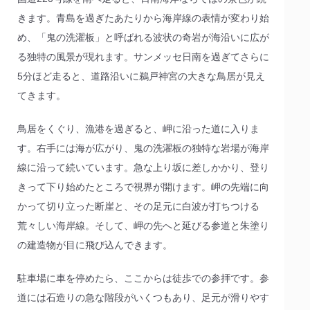
きます。青島を過ぎたあたりから海岸線の表情が変わり始
め、「鬼の洗濯板」と呼ばれる波状の奇岩が海沿いに広が
る独特の風景が現れます。サンメッセ日南を過ぎてさらに
5分ほど走ると、道路沿いに鵜戸神宮の大きな鳥居が見え
てきます。
鳥居をくぐり、漁港を過ぎると、岬に沿った道に入りま
す。右手には海が広がり、鬼の洗濯板の独特な岩場が海岸
線に沿って続いています。急な上り坂に差しかかり、登り
きって下り始めたところで視界が開けます。岬の先端に向
かって切り立った断崖と、その足元に白波が打ちつける
荒々しい海岸線。そして、岬の先へと延びる参道と朱塗り
の建造物が目に飛び込んできます。
駐車場に車を停めたら、ここからは徒歩での参拝です。参
道には石造りの急な階段がいくつもあり、足元が滑りやす