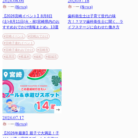
2026.08.06
2026.07.18
(News)
(News)
【2026宮崎イベント】8月8日
歯科衛生士は子育て世代の味
(土)-8月11日(火・祝)宮崎県内のお
方！？ママ歯科衛生士に聞く、ラ
すすめおでかけ情報まとめ♩13選
イフステージに合わせた働き方
#宮崎イベント
#宮崎おでかけ
#宮崎子連れイベント
#宮崎子連れおでかけ
#宮崎市
#延岡市
#椎葉村
#綾町
#都城市
2026.07.17
(News)
【2026年最新】親子で大満足！子