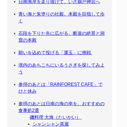
日南海岸を走り抜けて、いざ鵜戸神宮へ
青い海と朱塗りの社殿。本殿を目指して歩
く
石段を下りた先に広がる、断崖の絶景と洞
窟の本殿
願いを込めて投げる「運玉」に挑戦
境内のあちこちにいるうさぎを探してみよ
う
参拝のあとは「RAINFOREST CAFE」で
ひと休み
参拝のあとは日南の海の幸を。おすすめの
食事処2選
磯料理 大海（たいかい）
シャンシャン茶屋