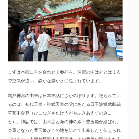
まずは本殿に手を合わせて参拝を。洞窟の中は外とはまる
で空気が違い、静かな厳かさに包まれています。
鵜戸神宮の由来は日本神話にさかのぼります。祀られてい
るのは、初代天皇・神武天皇の父にあたる日子波瀲武鸕鷀
草葺不合尊（ひこなぎさたけうがやふきあえずのみこ
と）。神話では、山幸彦と海の神の娘・豊玉姫が結ばれ、
身重となった豊玉姫がこの地を訪れて出産したと伝えられ
ています。本殿が鎮座する洞窟は、その産屋の跡とされる