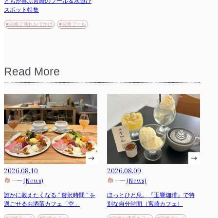
どもが喜ぶ宮崎のプール＆水遊び
スポット特集
#宮崎子連れおでかけ
#宮崎プール
Read More
2026.08.10
2026.08.09
(News)
(News)
誰かに教えたくなる ” 贅沢時間 ” を
ほっとひと息。『玉響珈琲』で特
過ごせるお洒落カフェ「空」
別な自分時間（宮崎カフェ）