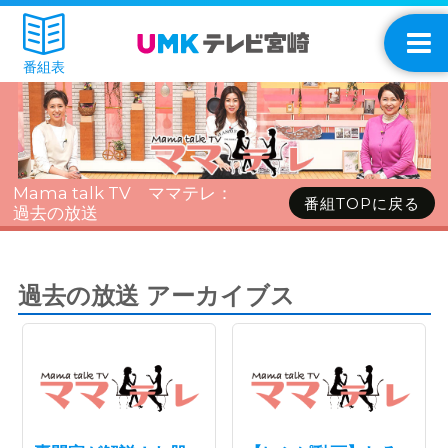
番組表
Mama talk TV ママテレ：
番組TOPに戻る
過去の放送
過去の放送 アーカイブス