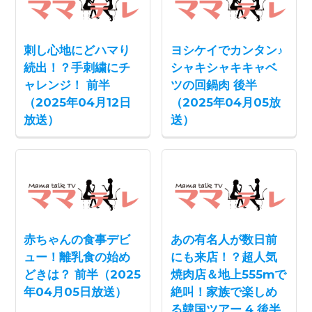
刺し心地にどハマり
ヨシケイでカンタン♪
続出！？手刺繍にチ
シャキシャキキャベ
ャレンジ！ 前半
ツの回鍋肉 後半
（2025年04月12日
（2025年04月05放
放送）
送）
赤ちゃんの食事デビ
あの有名人が数日前
ュー！離乳食の始め
にも来店！？超人気
どきは？ 前半（2025
焼肉店＆地上555mで
年04月05日放送）
絶叫！家族で楽しめ
る韓国ツアー 4 後半