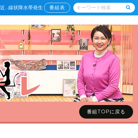
接近…線状降水帯発生
番組表
番組TOPに戻る