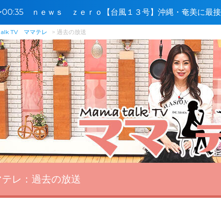
4〜00:35 ｎｅｗｓ ｚｅｒｏ【台風１３号】沖縄・奄美に最
れ🈑
talk TV ママテレ
過去の放送
ママテレ：
過去の放送