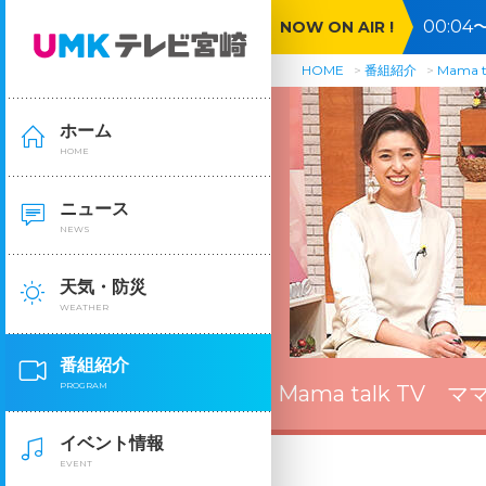
00:0
NOW ON AIR !
のおそ
HOME
番組紹介
Mama 
ホーム
HOME
ニュース
NEWS
天気・防災
WEATHER
番組紹介
PROGRAM
Mama talk TV 
イベント情報
EVENT