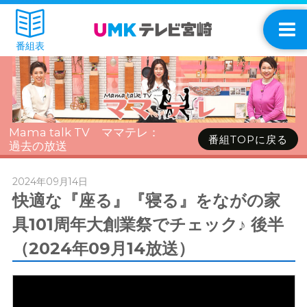
番組表
Mama talk TV ママテレ：
番組TOPに戻る
過去の放送
2024年09月14日
快適な『座る』『寝る』をながの家
具101周年大創業祭でチェック♪ 後半
（2024年09月14放送）