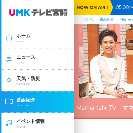
05:0
NOW ON AIR !
HOME
番組紹介
Mama 
ホーム
HOME
ニュース
NEWS
天気・防災
WEATHER
番組紹介
PROGRAM
Mama talk TV 
イベント情報
EVENT