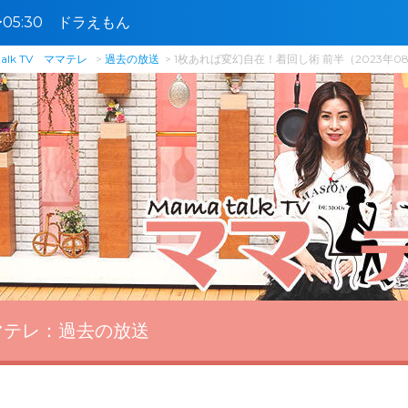
0〜05:30 ドラえもん
talk TV ママテレ
過去の放送
1枚あれば変幻自在！着回し術 前半（2023年0
ママテレ：
過去の放送